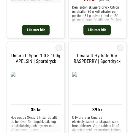
Innehåller även 50mg C-Vitamin.
Den Isotonisk Energidryck Citron
U Iron innehåller 100mg
innehåller 30 g kolhydrater per
Järnbisglycinat vilket ger 20mg
portion (31 g pulver) med en 2:1
elementärt järn per tablett.
glukos-fruktosförhållande. Perfekt
Järnbisglycinat är en skonsam,
för långa träningspass eller
organisk järnform med hög
tävlingar, isotonisk mix med
upptagnin
Läs mer här
Läs mer här
natrium, utan konstgjorda
tillsatser. Funktioner och fördelar
* 30 g kolhydrater per portion *
2:1 glukos-fru
i
i
Umara U Sport 1:0.8 100g
Umara U Hydrate Rör
APELSIN | Sportdryck
RASPBERRY | Sportdryck
35 kr
39 kr
Hos oss på Skistart hittar du allt
U Hydrate är Umaras
du behöver för längdskidåkning,
elektrolyttabletter skapade som
rullskidåkning och mycket mer.
brustabletter. Varje tablett är på
Välkommen till oss.
4g och innehåller natrium, kalium,