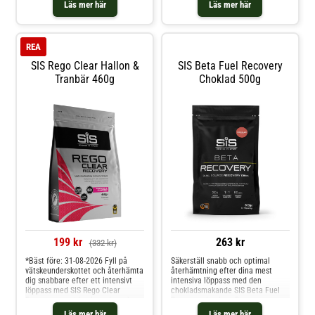
glukos-fruktosförhållande. Perfekt
muskelåterhämtning efter träning.
Läs mer här
Läs mer här
för elitidrottsstrategier. Innehåller
Lätt, fräsch och lättsmält - med
elektrolyter som kalium och
smaken hallon. * 25 g protein per
kalcium. Funktioner och fördelar *
portion * Uppfriskande och
1:0.8 g
lättsmält
REA
SIS Rego Clear Hallon &
SIS Beta Fuel Recovery
Tranbär 460g
Choklad 500g
199 kr
263 kr
(332 kr)
*Bäst före: 31-08-2026 Fyll på
Säkerställ snabb och optimal
vätskeunderskottet och återhämta
återhämtning efter dina mest
dig snabbare efter ett intensivt
intensiva löppass med den
löppass med SIS Rego Clear
chokladsmakande SIS Beta Fuel
Recovery sportdryck med smak av
Recovery-drycken. Denna
hallon/tranbär. Denna lätta och
sportdryck har det perfekta
Läs mer här
Läs mer här