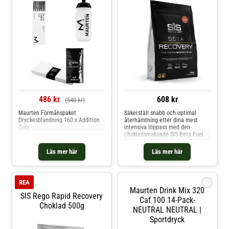
486 kr
608 kr
(540 kr)
Maurten Förmånspaket
Säkerställ snabb och optimal
Dryckesblandning 160 x Addition
återhämtning efter dina mest
Cola
intensiva löppass med den
chokladsmakande SIS Beta Fuel
Recovery-drycken. Denna
sportdryck har det perfekta
Läs mer här
Läs mer här
förhållandet 2:1 mellan
kolhydrater och protein, vilket gör
den till den totala lösningen för
att ge näring och återhämtning
i
REA
till din
Maurten Drink Mix 320
SIS Rego Rapid Recovery
Caf 100 14-Pack-
Choklad 500g
NEUTRAL NEUTRAL |
Sportdryck