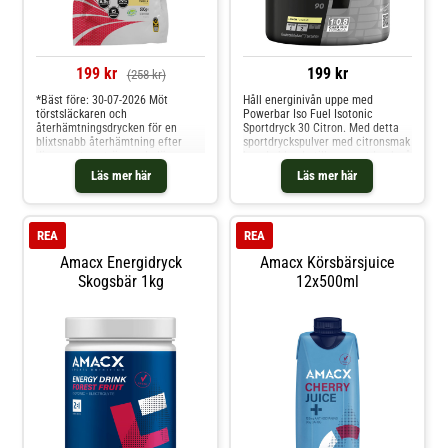
199 kr
199 kr
(258 kr)
*Bäst före: 30-07-2026 Möt
Håll energinivån uppe med
törstsläckaren och
Powerbar Iso Fuel Isotonic
återhämtningsdrycken för en
Sportdryck 30 Citron. Med detta
blixtsnabb återhämtning efter
sportdryckspulver med citronsmak
dina mest ansträngande löppass.
kan du blanda till en sportdryck på
REGO Rapid Recovery Vanilla med
nolltid för optimal
Läs mer här
Läs mer här
vaniljsmak är en vegansk
energiförsörjning under dina
återhämtningslösning som
löprundor och träningspass. Varje
innehåller kolhydrater, proteiner,
dos sportdryck innehåller 30 gram
vitaminer och mineraler. Du
kolhydrater med ett förhållan
REA
REA
blandar helt enkelt
Amacx Energidryck
Amacx Körsbärsjuice
Skogsbär 1kg
12x500ml