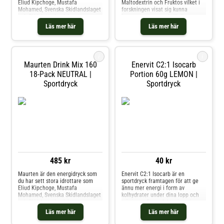
Eliud Kipchoge, Mustafa
Maltodextrin och Fruktos vilket i
Mohamed, Svenska Skidlandslaget
forskningen visat sig kunna
och Skidskytte landslaget.
leverera mer energi till dina
Välbeprövad teknologi!Maurten
muskler än någon annan
Läs mer här
Läs mer här
Drink Mix 320 är producerad med
sportdryck/komposition, samtidigt
hydrogel-teknologi och innehåller
som magen håller sig lugn. Helt
en stor mängd maltodextrin och
enkelt en optimal kombination
fruktos. Hydrogel-teknologi
mellan snabba och lång
i
i
Maurten Drink Mix 160
Enervit C2:1 Isocarb
18-Pack NEUTRAL |
Portion 60g LEMON |
Sportdryck
Sportdryck
485 kr
40 kr
Maurten är den energidryck som
Enervit C2:1 Isocarb är en
du har sett stora idrottare som
sportdryck framtagen för att ge
Eliud Kipchoge, Mustafa
ännu mer energi i form av
Mohamed, Svenska Skidlandslaget
kolhydrater under dina lopp och
och Skidskytte landslaget.
träningar. En perfekt mix av bra
Välbeprövad teknologi!Maurten
maltodextrin och fruktos som tas
Läs mer här
Läs mer här
Drink Mix 160 är producerad med
upp snabbt och optimalt i tarmen
hydrogel-teknologi och innehåller
och transporteras ut till de