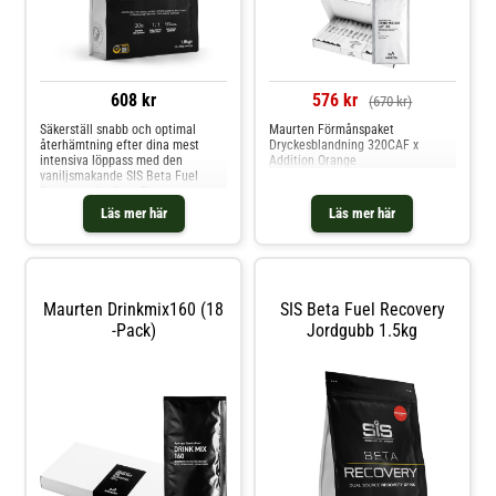
608 kr
576 kr
(670 kr)
Säkerställ snabb och optimal
Maurten Förmånspaket
återhämtning efter dina mest
Dryckesblandning 320CAF x
intensiva löppass med den
Addition Orange
vaniljsmakande SIS Beta Fuel
Recovery-drycken. Denna
sportdryck har det perfekta
Läs mer här
Läs mer här
förhållandet 2:1 mellan
kolhydrater och protein, vilket gör
den till den totala lösningen för
att ge näring och återhämtning
till din k
Maurten Drinkmix160 (18
SIS Beta Fuel Recovery
-pack)
Jordgubb 1.5kg