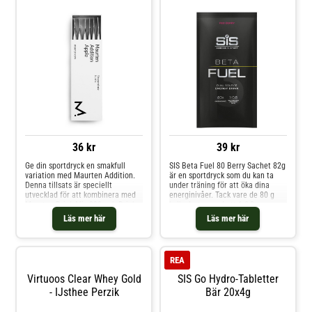
36 kr
39 kr
Ge din sportdryck en smakfull
SIS Beta Fuel 80 Berry Sachet 82g
variation med Maurten Addition.
är en sportdryck som du kan ta
Denna tillsats är speciellt
under träning för att öka dina
utvecklad för att kombinera med
energinivåer. Tack vare de 80 g
Maurten Drink Mix 320 och Drink
kolhydrater med ett 1:0,8-
Mix 160. Under långa träningspass
förhållande mellan maltodextrin
Läs mer här
Läs mer här
eller tävlingar kan det upprepade
och fruktos får du en riktig
drickandet av samma smak leda
energikick. För bästa resultat bör
till smaktrötthet. Detta kan göra
du dricka små portioner varje
att du har min
gång för att hålla e
REA
Virtuoos Clear Whey Gold
SIS Go Hydro-Tabletter
- IJsthee Perzik
Bär 20x4g