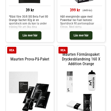
39 kr
399 kr
(449 kr)
*Bäst före 30/8 SIS Beta Fuel 80
Håll energinivån uppe med
Orange Sachet 82g är en
Powerbar Iso Fuel Isotonic
sportdryck som du kan ta under
Sportdryck 90 portionspåsar
träning för att öka dina
Citron. Med detta
energinivåer. Tack vare de 80 g
sportdryckspulver med citronsmak
kolhydrater med ett 1:0,8-
förpackat i praktiska
Läs mer här
Läs mer här
förhållande mellan maltodextrin
portionspåsar kan du blanda en
och fruktos får du en riktig
sportdryck på nolltid för optimal
energikick. För bästa resultat bör
energiförsörjning under dina
du dricka små portioner varje gån
löprundor och träningspass. Varje
REA
REA
portions sportdryc
Maurten Förmånspaket
Maurten Prova-På-Paket
Dryckesblandning 160 X
Addition Orange