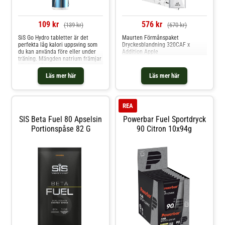
109 kr
576 kr
(139 kr)
(670 kr)
SiS Go Hydro tabletter är det
Maurten Förmånspaket
perfekta låg kalori uppsving som
Dryckesblandning 320CAF x
du kan använda före eller under
Addition Apple
träning. Mängden natrium främjar
vätskenivån i intensiva
ansträngningar i värmen. På
Läs mer här
Läs mer här
grund av den låga kaloriinnehållet
är bletternaidealiska för idrottare
som är på en diet eller en låg
intensitet. Go Hyd
REA
SIS Beta Fuel 80 Apselsin
Powerbar Fuel Sportdryck
Portionspåse 82 G
90 Citron 10x94g