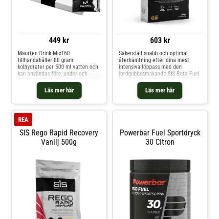
449 kr
603 kr
Maurten Drink Mix160
Säkerställ snabb och optimal
tillhandahåller 80 gram
återhämtning efter dina mest
kolhydrater per 500 ml vatten och
intensiva löppass med den
kan användas före, under och
jordgubbssmakande SIS Beta Fuel
efter träning. Hydrogelteknologin
Recovery-drycken. Denna
stimulerar smidig transport
sportdryck har det perfekta
Läs mer här
Läs mer här
genom magen och in i tarmen.
förhållandet 2:1 mellan
Som ett resultat är kolhydrater,
kolhydrater och protein, vilket gör
salt och vatten absorberas bättre
den till den totala lösningen för
och drinken omvandlas direkt till
att ge näring och återhämtning
REA
till di
SIS Rego Rapid Recovery
Powerbar Fuel Sportdryck
Vanilj 500g
30 Citron