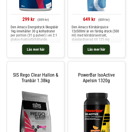
299 kr
649 kr
(359 kr)
(839 kr)
Den Amacx Energidryck Skogsbär
Den Amacx Körsbärsjuice
1kg innehåller 30 g kolhydrater
12x500ml är en färdig dryck (500
per portion (31 g pulver) i en 2:1
ml) med körsbärsextrakt,
glukos-fruktosförhållande.
standardiserad till 125 mg
Isotonisk mix med natrium, utan
antocyaniner. Den stöder
konstgjorda tillsatser. Lämplig för
återhämtning direkt efter intensiv
Läs mer här
Läs mer här
långa träningar eller tävlingar.
träning och innehåller 30 g
Funktioner och fördelar * 30 g
kolhydrater i en 2:1-fördelning.
kolhydrater per portion * 2:1
Funktioner och fördelar * 125 mg
glukos-frukto
antocyaniner per flaska * 30 g
kolhyd
SIS Rego Clear Hallon &
PowerBar IsoActive
Tranbär 1.38kg
Apelsin 1320g