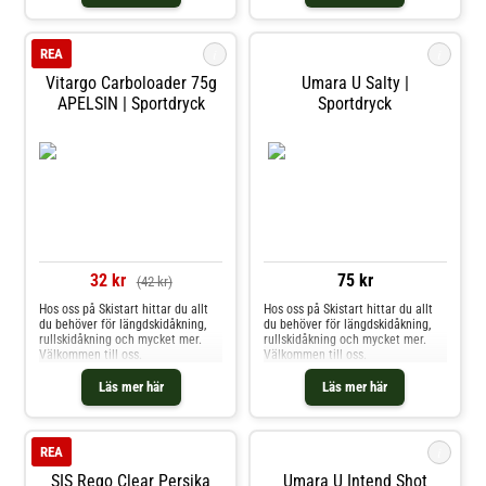
vassleprotein med 21 g
kolhydrater, vilket gör den till den
perfekta törstsläckaren efte
i
i
REA
Vitargo Carboloader 75g
Umara U Salty |
APELSIN | Sportdryck
Sportdryck
32 kr
75 kr
(42 kr)
Hos oss på Skistart hittar du allt
Hos oss på Skistart hittar du allt
du behöver för längdskidåkning,
du behöver för längdskidåkning,
rullskidåkning och mycket mer.
rullskidåkning och mycket mer.
Välkommen till oss.
Välkommen till oss.
Läs mer här
Läs mer här
i
REA
SIS Rego Clear Persika
Umara U Intend Shot