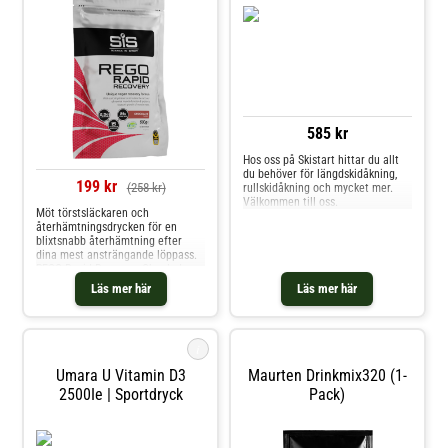
585 kr
Hos oss på Skistart hittar du allt
du behöver för längdskidåkning,
199 kr
(258 kr)
rullskidåkning och mycket mer.
Välkommen till oss.
Möt törstsläckaren och
återhämtningsdrycken för en
blixtsnabb återhämtning efter
dina mest ansträngande löppass.
REGO Rapid Recovery Choclade
med chokladsmak är en vegansk
Läs mer här
Läs mer här
återhämtningslösning som
innehåller kolhydrater, proteiner,
vitaminer och mineraler. Du
blandar helt enkelt detta
i
återhämtningsp
Umara U Vitamin D3
Maurten Drinkmix320 (1-
2500Ie | Sportdryck
Pack)