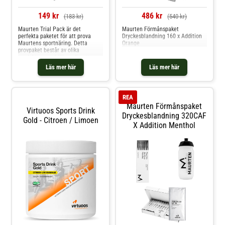
149 kr
486 kr
(183 kr)
(540 kr)
Maurten Trial Pack är det
Maurten Förmånspaket
perfekta paketet för att prova
Dryckesblandning 160 x Addition
Maurtens sportnäring. Detta
Orange
provpaket består av olika
produkter som hjälper dig att
upprätthålla dina energinivåer
Läs mer här
Läs mer här
under dina träningspass från
intensiva löppass till långa
uthållighetslöpningar. Den
kompletta uppsättningen
REA
innehåller Maurten
Maurten Förmånspaket
Virtuoos Sports Drink
Dryckesblandning 320CAF
Gold - Citroen / Limoen
X Addition Menthol