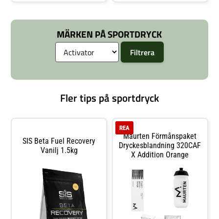
en stor mängd maltodextrin och
arbetande musklerna. En
fruktos. Hydrogel-teknologi
sportdryck för dig som vill ha
MÄRKEN PÅ SPORTDRYCK
Fler tips på sportdryck
REA
Maurten Förmånspaket
SIS Beta Fuel Recovery
Dryckesblandning 320CAF
Vanilj 1.5kg
X Addition Orange