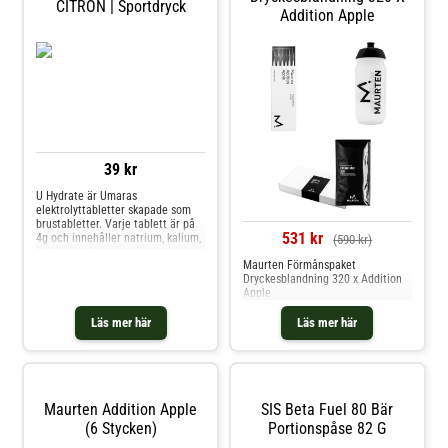
CITRON | Sportdryck
Addition Apple
39 kr
U Hydrate är Umaras
elektrolyttabletter skapade som
brustabletter. Varje tablett är på
531 kr
4g och innehåller natrium, kalium,
(590 kr)
kalcium och magnesium
Maurten Förmånspaket
motsvarande de halter vi naturligt
Dryckesblandning 320 x Addition
har i 0,5 liter svett. U Hydrate är
Apple
kalorifria/kolhydratfria och passar
för träningspass där målet är att
Läs mer här
Läs mer här
träna utan extr
Maurten Addition Apple
SIS Beta Fuel 80 Bär
(6 Stycken)
Portionspåse 82 G