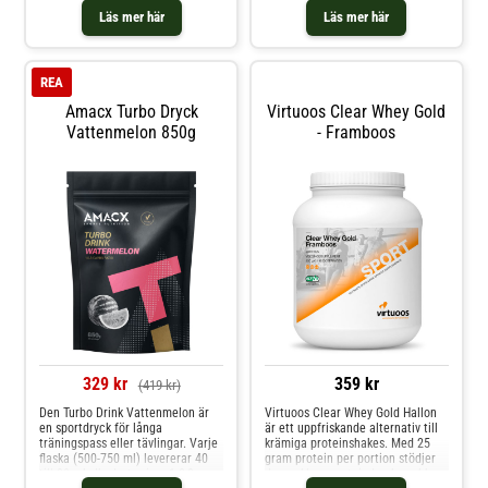
Mix 320 och Drink Mix 160. Under
natrium) som främjar optimal
Läs mer här
Läs mer här
långa träningspass eller tävlingar
hydrering. En kombination av
kan det upprepade drickandet av
energikällor och elektrolyter
samma smak orsaka
förbättrar kroppens förmåga att
smakutmattning. Detta kan l
absorbera vatte
REA
Amacx Turbo Dryck
Virtuoos Clear Whey Gold
Vattenmelon 850g
- Framboos
329 kr
359 kr
(419 kr)
Den Turbo Drink Vattenmelon är
Virtuoos Clear Whey Gold Hallon
en sportdryck för långa
är ett uppfriskande alternativ till
träningspass eller tävlingar. Varje
krämiga proteinshakes. Med 25
flaska (500-750 ml) levererar 40
gram protein per portion stödjer
till 80 g kolhydrater i en 1:0,8
denna klara proteindryck snabb