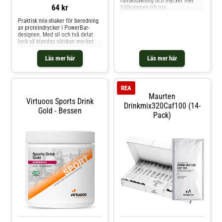
rullskidåkning och mycket mer.
64 kr
Välkommen till oss.
Praktisk mix-shaker för beredning
av proteindrycker i PowerBar-
designen. Med sil och två delat
lock så blandas vätskan mycket
bra med pulvret och
klumpformationen reduceras
Läs mer här
Läs mer här
kraftigt. Shaken har en
fyllningskapacitet på 0,7 liter, är
diskmaskin säker och smaklös.
Shaken består av 4 delar (bägare,
REA
sil
Maurten
Virtuoos Sports Drink
Drinkmix320Caf100 (14-
Gold - Bessen
Pack)