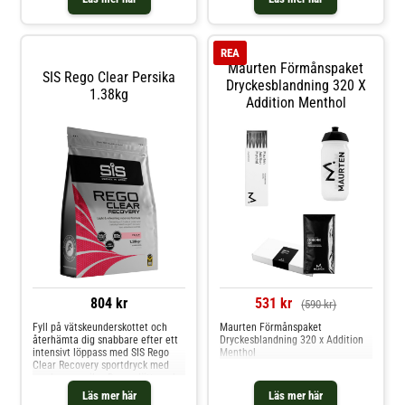
uppfriskande återhämtningsdryck
förhållandet 2:1 mellan
kombinerar 20 g klart
kolhydrater och protein, vilket gör
vassleprotein med 21 g
den till den totala lösningen för
kolhydrater, vilket gör den till de
att ge näring och återhämtning
REA
till din
Maurten Förmånspaket
SIS Rego Clear Persika
Dryckesblandning 320 X
1.38kg
Addition Menthol
804 kr
531 kr
(590 kr)
Fyll på vätskeunderskottet och
Maurten Förmånspaket
återhämta dig snabbare efter ett
Dryckesblandning 320 x Addition
intensivt löppass med SIS Rego
Menthol
Clear Recovery sportdryck med
smak av persika. Denna lätta och
uppfriskande återhämtningsdryck
Läs mer här
Läs mer här
kombinerar 20 g klart