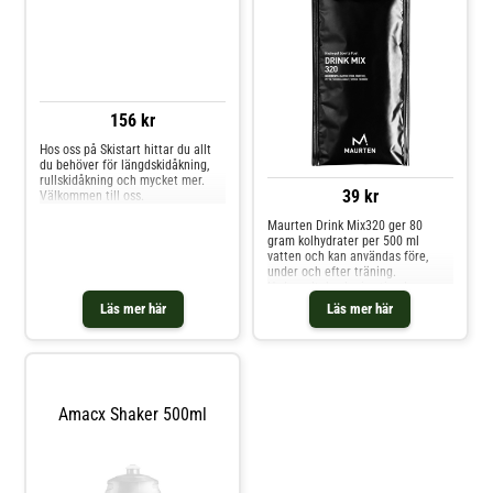
156 kr
Hos oss på Skistart hittar du allt
du behöver för längdskidåkning,
rullskidåkning och mycket mer.
39 kr
Välkommen till oss.
Maurten Drink Mix320 ger 80
gram kolhydrater per 500 ml
vatten och kan användas före,
under och efter träning.
Hydrogelteknologin stimulerar
smidig transport genom magen
Läs mer här
Läs mer här
och in i tarmen. Som ett resultat
är kolhydrater, salt och vatten
absorberas bättre och drinken
omvandlas direkt till hydrogel i s
Amacx Shaker 500ml