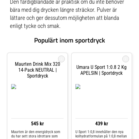
Den färdigblandade är praktisk om du inte behöver
bära med dig drycken längre sträckor. Pulver är
lättare och ger dessutom möjligheten att blanda
enligt tycke och smak.
Populärt inom sportdryck
i
i
Maurten Drink Mix 320
Umara U Sport 1:0.8 2 Kg
14-Pack NEUTRAL |
APELSIN | Sportdryck
Sportdryck
545 kr
439 kr
Maurten är den energidryck som
U Sport 1:0,8 innehåller den nya
du har sett stora idrottare som
kolhydratformulan på 1:0,8 mellan