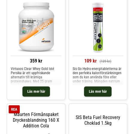
359 kr
109 kr
(139 kr)
Virtuoos Clear Whey Gold Isté
Sis Go Hydro-energitabletterna är
Persika är ett uppfriskande
den perfekta kaloriförstärkningen
alternativ till krämiga
som du kan använda före eller
proteinshakes. Med 25 gram
under träning. Mängden natrium
protein per portion stöder denna
ökar hydratiseringen under
klara proteindryck snabb
intensiv träning. På grund av den
Läs mer här
Läs mer här
muskelåterhämtning efter träning.
låga mängden kalorier är
Lätt, fräsch och lättsmält - i
tabletterna idealiska för idrottare
smaken isté persika. * 25 g
som är på diet eller tränar
protein per portion * Uppfriskande
lågintensiva sporter.
REA
och l
Maurten Förmånspaket
SIS Beta Fuel Recovery
Dryckesblandning 160 X
Choklad 1.5kg
Addition Cola