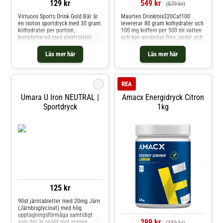
129 kr
549 kr
(579 kr)
Virtuoos Sports Drink Gold Bär är
Maurten Drinkmix320Caf100
en isoton sportdryck med 30 gram
levererar 80 gram kolhydrater och
kolhydrater per portion,
100 mg koffein per 500 ml vatten
kompletterad med elektrolyter.
och kan användas före, under och
Denna sportdryck är lämplig för
efter träning. Hydrogeltekniken
användning under träning och
stimulerar en smidig transport
Läs mer här
Läs mer här
hjälper till att kompensera förlust
genom magen och in i tarmen.
av vätska och energibrist under
Som ett resultat, kolhydrater, salt
långvarig ansträngning. Smak: bär.
och vatten absorberas bättre och
* 30 g kolhyd
drycken omvan
i
REA
Umara U Iron NEUTRAL |
Amacx Energidryck Citron
Sportdryck
1kg
125 kr
90st järntabletter med 20mg Järn
(Järnbisglycinat) med hög
upptagningsförmåga samtidigt
299 kr
som det är snällt mot magen.
(359 kr)