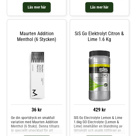
kalcium och magnesium
motsvarande de halter vi naturligt
Läs mer här
Läs mer här
har i 0,5 liter svett. U Hydrate är
kalorifria/kolhydratfria och passar
för träningspass där målet är att
träna utan extr
Maurten Addition
SiS Go Elektrolyt Citron &
Menthol (6 Stycken)
Lime 1.6 Kg
36 kr
429 kr
Ge din sportdryck en smakfull
SIS Go Electrolyte Lemon & Lime
variation med Maurten Addition
1.6kg GO Electrolyte (Lemon &
Menthol (6 Stuks). Denna tillsats
Lime) innehåller en blandning av
är speciellt utvecklad för att
lättsmält och snabb tillförsel av
kombineras med Maurten Drink
kolhydrater och elektrolyter (t.ex.