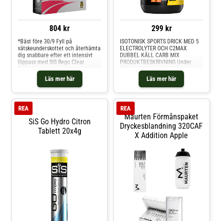
804 kr
299 kr
*Bäst före 30/9 Fyll på
ISOTONISK SPORTS DRICK MED 5
vätskeunderskottet och återhämta
ELECTROLYTER OCH C2MAX
dig snabbare efter ett intensivt
DUBBEL KÄLL CARB MIX
löppass med SIS Rego Clear
PRODUKTBESKRIVNING Under
Recovery sportdryck med smak av
träning förlorar du både vatten
hallon/tranbär. Denna lätta och
och elektrolyter genom svettning.
Läs mer här
Läs mer här
uppfriskande återhämtningsdryck
Din kropp behöver också
kombinerar 20 g klart
elektrolyter och kolhydrater för
vassleprotein med 21 g
att snabbt absorbera vatten.
kolhydrater, vilket gör den till den
ISOACTIVE - Isotonic Sports Drink
REA
REA
perfe
är utformad för
Maurten Förmånspaket
SiS Go Hydro Citron
Dryckesblandning 320CAF
Tablett 20x4g
X Addition Apple