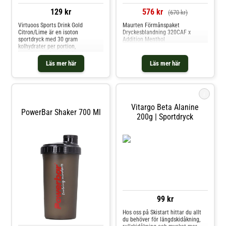
129 kr
576 kr
(670 kr)
Virtuoos Sports Drink Gold
Maurten Förmånspaket
Citron/Lime är en isoton
Dryckesblandning 320CAF x
sportdryck med 30 gram
Addition Menthol
kolhydrater per portion,
kompletterad med elektrolyter.
Denna sportdryck är lämplig för
Läs mer här
Läs mer här
användning under träning och
hjälper till att kompensera förlust
av vätska och energibrist under
långvarig ansträngning. Smak:
i
citron/lim
Vitargo Beta Alanine
PowerBar Shaker 700 Ml
200g | Sportdryck
99 kr
Hos oss på Skistart hittar du allt
du behöver för längdskidåkning,