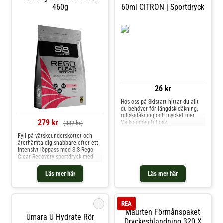
460g
60ml CITRON | Sportdryck
26 kr
Hos oss på Skistart hittar du allt
du behöver för längdskidåkning,
rullskidåkning och mycket mer.
279 kr
Välkommen till oss.
(332 kr)
Fyll på vätskeunderskottet och
återhämta dig snabbare efter ett
intensivt löppass med SIS Rego
Clear Recovery sportdryck med
smak av persika. Denna lätta och
uppfriskande återhämtningsdryck
Läs mer här
Läs mer här
kombinerar 20 g klart
vassleprotein med 21 g
kolhydrater, vilket gör den till den
perfekta törstsläckaren efte
i
REA
Maurten Förmånspaket
Umara U Hydrate Rör
Dryckesblandning 320 X