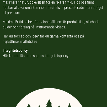
Ett pålitligt val för både nybörjare
Ett pålitligt val för både nybörjare
maximerar naturupplevelsen för en rikare fritid. Hos oss finns
och erfarna isfiskare som söker
och erfarna isfiskare som söker
nästan
alla varumärken inom friluftsliv
representerade, från budget
ett beprövat och effektivt
ett beprövat och effektivt
bete.Egenskaper:•Klassisk
bete.Egenskaper:•Klassisk
till premium.
balanspirk för isfiske•Minnow-
balanspirk för isfiske•Minnow-
profil som efterliknar naturlig
profil som efterliknar naturlig
MaximalFritid.se består av innehåll som är produkttips,
bytesfisk•Balanserad design för
bytesfisk•Balanserad design för
nischade
livlig och realistisk
livlig och realistisk
guider
och förslag på
instruerande videos
.
simrörelse•Effektiva och
simrörelse•Effektiva och
naturtrogna färger
naturtrogna färger
Har du förslag och idéer får du gärna kontakta oss på
hej[ätt]maximalfritid.se
Integritetspolicy
Här kan du läsa om
sajtens integritetspolicy
.