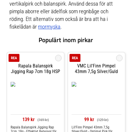
vertikalpirk och balanspirk. Använd dessa för att
pimpla aborre eller ädelfisk som regnbåge och
röding. Ett alternativ som också är bra att ha i
fiskelådan är
mormyska
.
Populärt inom pirkar
i
i
REA
REA
Rapala Balanspirk
VMC Lil'Finn Pimpel
Jigging Rap 7cm 18g HSP
43mm 7,5g Silver/Guld
139 kr
99 kr
(169 kr)
(129 kr)
Rapala Balanspirk Jigging Rap
Lil'Finn Pimpel 43mm 7,5g
7cm, 18g - Effektivt Betesval för
Silver/Guld - Optimal Pirk för