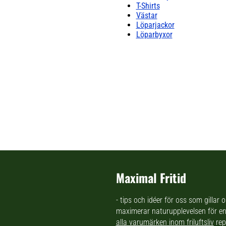
T-Shirts
Västar
Löparjackor
Löparbyxor
Maximal Fritid
- tips och idéer för oss som gillar
maximerar naturupplevelsen för en 
alla varumärken inom friluftsliv
rep