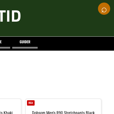
⌕
TID
E
GUIDER
REA
s Khaki
Dobsom Men's R90 Stretchpants Black