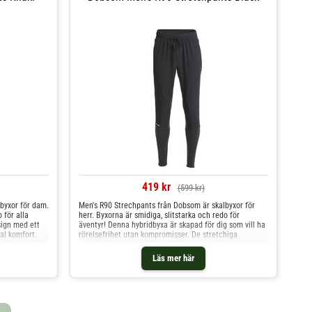
419 kr
(599 kr)
byxor för dam.
Men's R90 Strechpants från Dobsom är skalbyxor för
 för alla
herr. Byxorna är smidiga, slitstarka och redo för
sign med ett
äventyr! Denna hybridbyxa är skapad för dig som vill ha
al komfort.
rörelsefrihet utan kompromisser. De stretchiga
lbarhet, medan
materialen ger en skön och följsam passform som
 passform som
anpassar sig efter varje steg du tar. Tack vare
Läs mer här
ofickor och
fluorkarbonfri impregnering står byxan emot både
sa byxorna
smuts och fukt, så att du kan fokusera på dina äventyr
rkarbonfri
– oavsett om det är i naturen eller i vardagen. Material:
fukt– perfekt
90 % polyester 10 % spandex
 92 % polyester