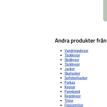
8 % spandex
Andra produkter frå
Vandringsbyxor
Täckkjolar
Skidbyxor
Täckbyxor
Jackor
Skaljackor
Softshelljackor
Parkas
Kepsar
Pannband
Regnbyxor
Tröjor
Fleecetröjor