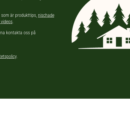
l som är produkttips,
nischade
 videos
.
ärna kontakta oss på
tetspolicy
.
 del av ett nordiskt medianätverk inom outdoor och fritid. Nätverket ink
MaximalFritid.se