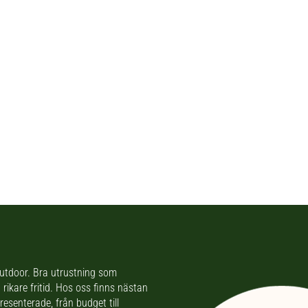
 outdoor. Bra utrustning som
rikare fritid. Hos oss finns nästan
resenterade, från budget till