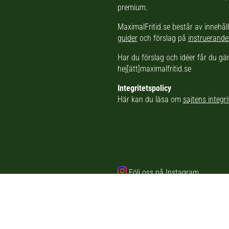
premium.
MaximalFritid.se består av innehål
guider
och förslag på
instruerande
Har du förslag och idéer får du g
hej[ätt]maximalfritid.se
Integritetspolicy
Här kan du läsa om
sajtens integri
Följ oss på Instagram
Den här webbplatsen er en