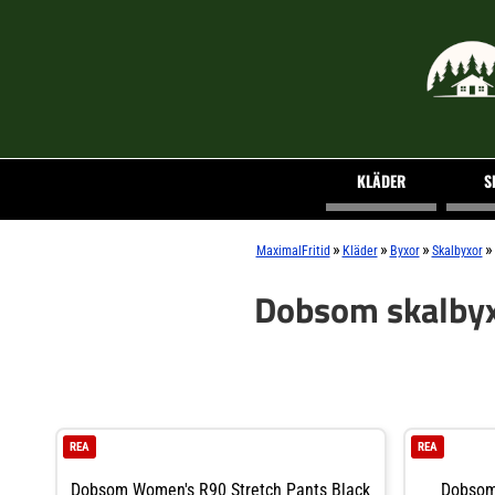
KLÄDER
S
»
»
»
»
MaximalFritid
Kläder
Byxor
Skalbyxor
Dobsom skalby
REA
REA
Dobsom Women's R90 Stretch Pants Black
Dobsom