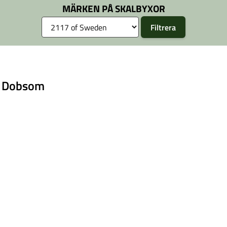
8 % spandex
MÄRKEN PÅ SKALBYXOR
n Dobsom