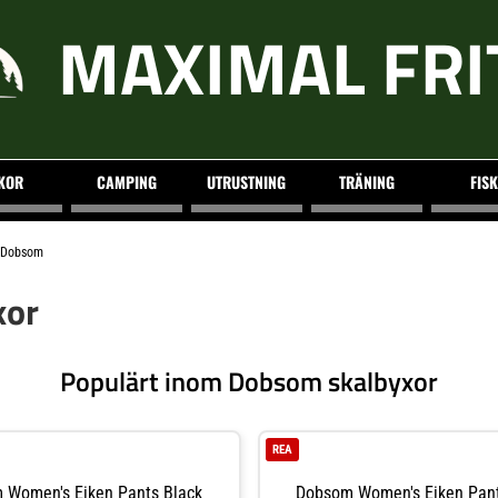
MAXIMAL FRI
KOR
CAMPING
UTRUSTNING
TRÄNING
FISK
Dobsom
xor
Populärt inom Dobsom skalbyxor
REA
 Women's Eiken Pants Black
Dobsom Women's Eiken Pant