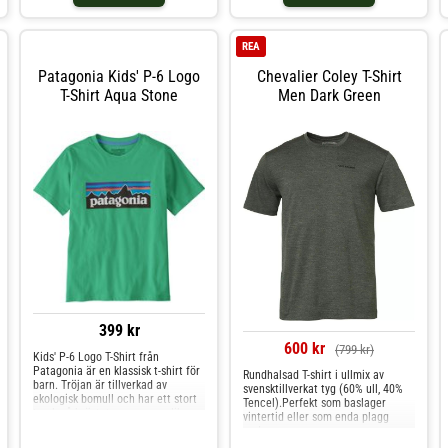
REA
Patagonia Kids' P-6 Logo
Chevalier Coley T-Shirt
T-Shirt Aqua Stone
Men Dark Green
399 kr
600 kr
(799 kr)
Kids' P-6 Logo T-Shirt från
Patagonia är en klassisk t-shirt för
Rundhalsad T-shirt i ullmix av
barn. Tröjan är tillverkad av
svensktillverkat tyg (60% ull, 40%
ekologisk bomull och har ett stort
Tencel).Perfekt som baslager
tryck på bröstet som passar lika
vintertid eller som enda plagg
bra i skolan som på
under varmare
vardagsäventyr. Tillverkad i en
säsonger.Transporterar bort fukt