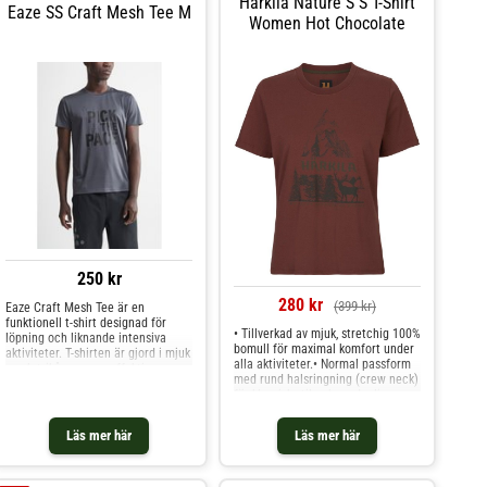
Härkila Nature S S T-Shirt
Eaze SS Craft Mesh Tee M
Women Hot Chocolate
250 kr
280 kr
(399 kr)
Eaze Craft Mesh Tee är en
funktionell t-shirt designad för
• Tillverkad av mjuk, stretchig 100%
löpning och liknande intensiva
bomull för maximal komfort under
aktiviteter. T-shirten är gjord i mjuk
alla aktiviteter.• Normal passform
mesh-trikå som ger effektiv
med rund halsringning (crew neck)
fukttransport, bra ventilation och
för klassisk stil och vardaglig
hög komfort. - Mjuk, funktionell
användning.• Tryckt Härkila-logga
mesh-trikå - Normal passform -
som diskret visar din passion för
Stort logo-print på bröstet
Läs mer här
Läs mer här
jakt och friluftsliv.• Stretchig
konstruktion som följer dina
rörelser för obehindrad rörlighet.•
Tillverkad av högkvalitativ bomull