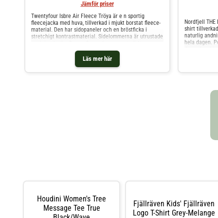
Jämför priser
Twentyfour Isbre Air Fleece Tröya är e n sportig
Nordfjell THE
fleecejacka med huva, tillverkad i mjukt borstat fleece-
shirt tillverk
material. Den har sidopaneler och en bröstficka i
naturlig andn
stretchigt kontrastmaterial. Sidelommerna är utrustade
hela dagen. P
med dragkedja. Denna fleece fungerar utmärkt som
dagar, kombine
mellanlager för både korta och långa turer.
bästa sätt. >
Specifikation Huvudmaterialet är i 100 % polyester
Läs mer här
185 g Storleka
fleece Kontrastmaterialet består av 75 % polyester och
25 % spandex Fast huva Sidelommer med dragkedja
Bröstficka SBS-dragkedja Sidopaneler i stretchigt
material
Houdini Women's Tree
Fjällräven Kids' Fjällräven
Message Tee True
Logo T-Shirt Grey-Melange
Black/Wave