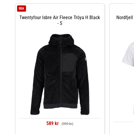
REA
Twentyfour Isbre Air Fleece Tröya H Black
Nordfjel
- S
589 kr
(999 kr)