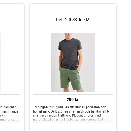
Deft 2.0 SS Tee M
200 kr
irt designad
Tränings-t-shirt gjord i en funktionell polyester- och
äning. Plagget
bomullsmix. Deft 2.0 Tee är en mjuk och funktionell t-
ektiv
shirt med modernt uttryck. Plagget är gjort i ett
ring för extra
material av bomull och polyester som ger perfekt
ing.
balans mellan komfort och funktion vid hårda gympass.
- 60% bomull, 40% polyester - Bra fukttransport - Hög