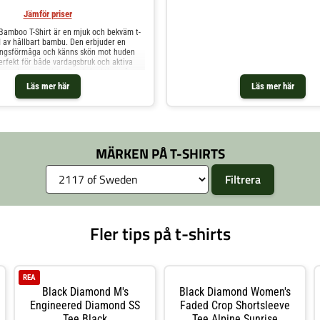
multiträningskoncept som förenar höginte
med mode i en kraftfull mix som tar för s
Jämför priser
gymmet som i övriga urbana miljöer. • Hö
 Bamboo T-Shirt är en mjuk och bekväm t-
trikå av återvunnen polyester • Laserskur
ad av hållbart bambu. Den erbjuder en
för effektiv ventilation • Tejpade avslut i
ingsförmåga och känns skön mot huden
nedtill • Normal passform
erfekt för både vardagsbruk och aktiva
rar denna t-shirt stil och funktion på
48% bambu, 47% polyester och 4% elastan
Läs mer här
Läs mer här
rna är lite större än normalt.
MÄRKEN PÅ T-SHIRTS
Fler tips på t-shirts
REA
Black Diamond M's
Black Diamond Women's
Engineered Diamond SS
Faded Crop Shortsleeve
Tee Black
Tee Alpine Sunrise