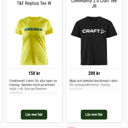
Community 2.0 Craft Tee
bär en tröja i storlek M.
T&F Replica Tee W
JR
150 kr
200 kr
Funktionell t-shirt för alla typer av
Mjuk och bekväm kortärmad t-shirt
träning. Sweden-tryck på bröstet.
för vardagsaktiviteter. Vanlig
Ingår i vår Sverige/Sweden-
passform.
kollektion.
Läs mer här
Läs mer här