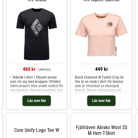
460 kr
449 kr
(499 kr)
• Teknisk t‑shirt i följsam jersey
Black Diamond W Faded Crop Ss
som rör sig med kroppen• Effektiv
Tee är en mjuk t-shirt för kvinnor
fukttransport med snabb torktid för
som är tillverkad av ekologisk
torr komfort• Normal passform och
bomull. Denna mångsidiga och
höftlängd för bekväm
flexibla t-shirt passar lika bra till
vardagsanvändning• Slitstark
avkopplande dagar hemma som på
Läs mer här
Läs mer här
konstruktion anpassad för aktiva
aktiva dagar i klätterväggen. T-shirt
dagar• Grafik tryckt med
för kvinnor med en beskuren
vattenbaserade färger för lägre
design Huvudmaterial av ekologisk
miljöpåverkanEngineered Diamond
bomull Passform: smal
SS Tee från Black Diamond är en
Ursprungsland: Indien Materialvikt:
mångsidig kortärmad t-shirt för
220 g/m2 Material: 100% bomull
Fjällräven Abisko Wool SS
herr som trivs lika bra vid
Core Unify Logo Tee W
M Herr-T-Shirt
klätterklippan som på
vandringsleden eller till vardags.