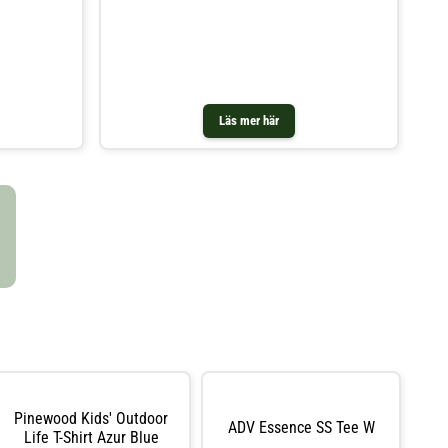
nsiv träning
komfort - Normal passform
ig såväl på
gfunktionell
en perforering
 ärmar och
Läs mer här
Pinewood Kids' Outdoor
ADV Essence SS Tee W
Life T-Shirt Azur Blue