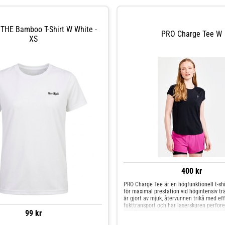
l THE Bamboo T-Shirt W White -
PRO Charge Tee W
XS
400 kr
PRO Charge Tee är en högfunktionell t-sh
för maximal prestation vid högintensiv tr
är gjort av mjuk, återvunnen trikå med eff
fukttransport och har laserskuren perfore
99 kr
ventilation och optimal temperaturregler
Multiträningskoncept Charge är ett