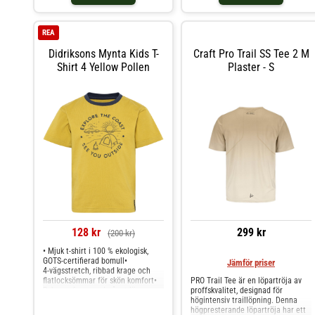
raglanärmar för optimal
mot huden. Rund halsringning med
rörelsefrihet, kort
ribbstickad kant. Tillverkad i 100%
ventilationsdragkedja i halsen,
ekologisk bomull.
REA
praktiska fickor och tejpad
halsöppning för att eliminera skav.
Didriksons Mynta Kids T-
Craft Pro Trail SS Tee 2 M
Plagget har dessutom silikonprint
Shirt 4 Yellow Pollen
Plaster - S
på axlarna för ett säkert grepp när
du springer med ryggsäck eller
vätskesystem på ryggen. • Vävt,
vindskyddande och elastiskt
ripstop-material framtill •
Jacquard-stickad och ventilerande
trikå i rygg och ärmar • Tejpad
halsöppning • Raglanärmar •
Dragkedja i halsen • Liten, elastisk
meshficka på vänster sida nedtill •
Liten ficka med dragkedja på höger
sida nedtill • Silikonprint på
axlarna • Regular fit
128 kr
299 kr
(200 kr)
• Mjuk t‑shirt i 100 % ekologisk,
GOTS‑certifierad bomull•
Jämför priser
4‑vägsstretch, ribbad krage och
flatlocksömmar för skön komfort•
PRO Trail Tee är en löpartröja av
Rak passform med något längre
proffskvalitet, designad för
nederkant bak för extra täckning•
högintensiv traillöpning. Denna
Lekfullt säsongstryck framtill som
högpresterande löpartröja har ett