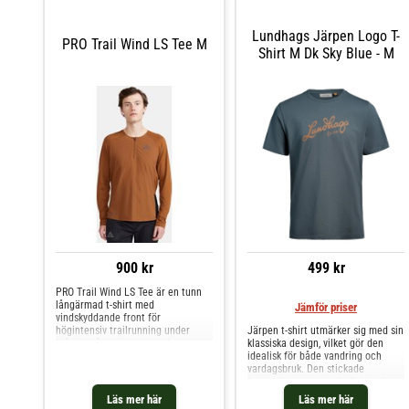
åtsittande huva som passar under
din hjälm. 100 % återvunnen
polyester Bluesign®-godkänd Vikt:
Lundhags Järpen Logo T-
245 g
PRO Trail Wind LS Tee M
Shirt M Dk Sky Blue - M
900 kr
499 kr
PRO Trail Wind LS Tee är en tunn
långärmad t-shirt med
Jämför priser
vindskyddande front för
högintensiv trailrunning under
Järpen t-shirt utmärker sig med sin
blåsiga vår- och sommardagar.
klassiska design, vilket gör den
Detta högpresterande plagg har
idealisk för både vandring och
ett vindskyddande och elastiskt
vardagsbruk. Den stickade
ripstop-material framtill och
konstruktionen i mjuk ekologisk
ventilerande jacquard-stickad trikå
bomull säkerställer både
Läs mer här
Läs mer här
i rygg och ärmar. T-shirten har även
hållbarhet och en behaglig känsla