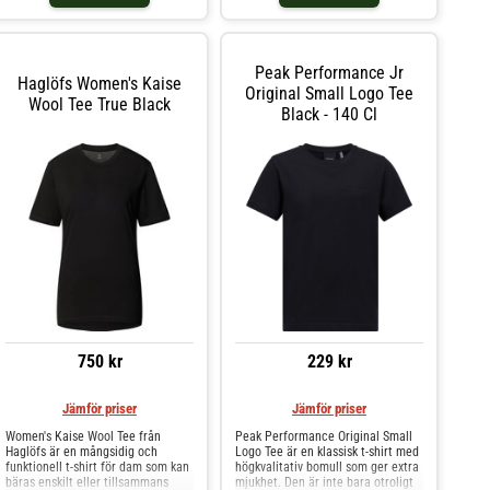
både vatten och energi. T-shirten
är ett hållbart alternativ för den
medvetne konsumenten. Yttertyg:
60% återvunnen bomull 40%
Peak Performance Jr
återvunnen polyester Vikt: 180 g
Haglöfs Women's Kaise
(Storlek M / 38)
Original Small Logo Tee
Wool Tee True Black
Black - 140 Cl
750 kr
229 kr
Jämför priser
Jämför priser
Women's Kaise Wool Tee från
Peak Performance Original Small
Haglöfs är en mångsidig och
Logo Tee är en klassisk t-shirt med
funktionell t-shirt för dam som kan
högkvalitativ bomull som ger extra
bäras enskilt eller tillsammans
mjukhet. Den är inte bara otroligt