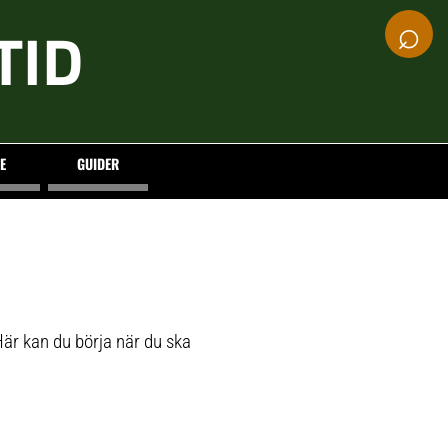
⌕
TID
E
GUIDER
Här kan du börja när du ska