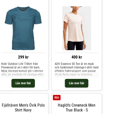
299 kr
400 kr
Kids' Outdoor Life T-Shirt från
ADV Essence SS Tee är en mjuk
Pinewood är en t-shirt för barn.
och funktionell tränings-t-shirt med
Mjuk, borstad bomull gör t-shirten
effektiv fukttransport som passar
skön att använda till vardags eller
till de flesta typer av intensiva
små äventyr i fält. 100% ekologisk
aktiviteter. Detta avancerade
bomull Borstad yta för ökad
träningsplagg har även ergonomisk
Läs mer här
Läs mer här
komfort Rund krage Material: 100
design för perfekt passform,
% bomull
optimal rörelsefrihet och hög
komfort. Återvunnet material ADV
Essence SS Tee är gjord av
REA
återvunnen polyestertrikå och är
en del av vår satsning på att öka
Fjällräven Men's Övik Polo
Haglöfs Crewneck Men
andelen hållbara material i våra
Shirt Navy
True Black - S
produkter och nå målet med att ta
fullt ansvar för hela värdekedjan.