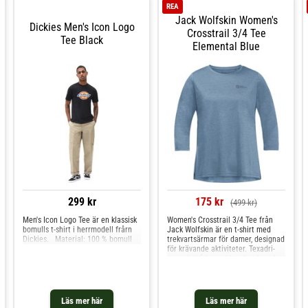
REA
Jack Wolfskin Women's
Dickies Men's Icon Logo
Crosstrail 3/4 Tee
Tee Black
Elemental Blue
299 kr
175 kr
(499 kr)
Men's Icon Logo Tee är en klassisk
Women's Crosstrail 3/4 Tee från
bomulls t-shirt i herrmodell frårn
Jack Wolfskin är en t-shirt med
Dickies. Material: 100 % bomull
trekvartsärmar för damer, designad
för krävande aktiviteter. Texadri-
tyget är både snabbtorkande och
har god andningsförmåga så du
känner dig torr och bekväm på
vandringsturen. TEXADRI -
Snabbtorkande och ventilerande
Läs mer här
Läs mer här
Material: 100 % polyester