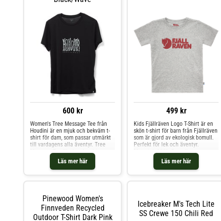
600 kr
499 kr
Women's Tree Message Tee från
Kids Fjällräven Logo T-Shirt är en
Houdini är en mjuk och bekväm t-
skön t-shirt för barn från Fjällräven
shirt för dam, som passar utmärkt
som är gjord av ekologisk bomull.
till vardagens alla äventyr. Tree
Perfekt för lek och äventyr.
Message Tee för dam kombinerar
Material: 100% Bomull
tidlös design med banbrytande
Läs mer här
Läs mer här
textilteknologi. T-shirten har en
klassisk skärning som ger ett fint
fall. Woodland Jersey är tillverkat
helt i lyocell, ett cellulosabaserat
material framställt av träfibrer.
Pinewood Women's
Detta material har en mycket mjuk
Icebreaker M's Tech Lite
textur, ett vackert fall och en sval
Finnveden Recycled
SS Crewe 150 Chili Red
känsla mot huden. Träet som
Outdoor T-Shirt Dark Pink
används i produktionen kommer