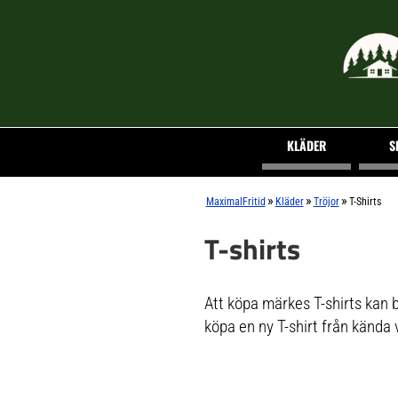
KLÄDER
S
»
»
»
MaximalFritid
Kläder
Tröjor
T-Shirts
T-shirts
Att köpa märkes T-shirts kan b
köpa en ny T-shirt från kända