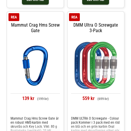
hookless nose design for easy
building protection systems and
clipping and unclipping. Deep-
connecting pulleys. Triple-lock
groove screw gate design is easy
design requires pushing, rotating,
to turn. Laser-etched warning m
and pressing
REA
REA
Mammut Crag Hms Screw
DMM Ultra O Screwgate
Gate
3-Pack
139 kr
559 kr
(199 kr)
(699 kr)
Jämför priser
Jämför priser
Mammut Crag Hms Screw Gate är
DMM ULTRA O Screwgate - Colour
en robust HMS-karbin med
pack Kommer i 3 pack med en röd
skruvlås och Key Lock. Vikt: 80 g
en blå och en grön karbin Oval
Brottstyrka (vertikalt): 25 kN
karbin med skruvlåsning vilket gör