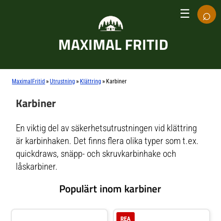
⌕
☰
MAXIMAL FRITID
»
»
»
MaximalFritid
Utrustning
Klättring
Karbiner
Karbiner
En viktig del av säkerhetsutrustningen vid klättring
är karbinhaken. Det finns flera olika typer som t.ex.
quickdraws, snäpp- och skruvkarbinhake och
låskarbiner.
Populärt inom karbiner
REA