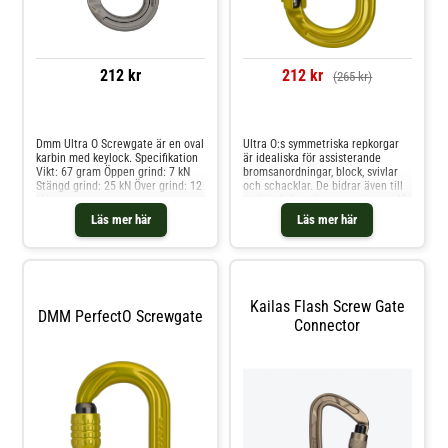
212 kr
212 kr
(265 kr)
Jämför priser
Jämför priser
Dmm Ultra O Screwgate är en oval
Ultra O:s symmetriska repkorgar
karbin med keylock. Specifikation
är idealiska för assisterande
Vikt: 67 gram Öppen grind: 7 kN
bromsanordningar, block, svivlar
Stängd grind: 25 kN Över grind: 12
och schacklar. De bidrar även till
kN
stabila belastningsegenskaper, då
fästen kan självcentreras under
Läs mer här
Läs mer här
belastning med minimal rörelse
från karbinen.
Kailas Flash Screw Gate
DMM PerfectO Screwgate
Connector