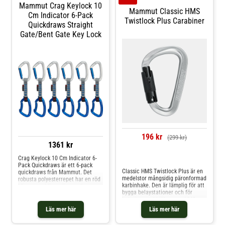
Mammut Crag Keylock 10
Mammut Classic HMS
Cm Indicator 6-Pack
Twistlock Plus Carabiner
Quickdraws Straight
Gate/Bent Gate Key Lock
196 kr
(299 kr)
1361 kr
Crag Keylock 10 Cm Indicator 6-
Jämför priser
Pack Quickdraws är ett 6-pack
Classic HMS Twistlock Plus är en
quickdraws från Mammut. Det
medelstor mångsidig päronformad
robusta polyesterrepet har en röd
karbinhake. Den är lämplig för att
kärna som blir synlig om din
bygga belaystationer och för
quickdraw blir skadad. Brottstyrka
belaying med hjälp av en HMS-
(vertikal): 24 kNBrottstyrka
knut eller belayanordning; det gör
(öppen): 8 kNBrottstyrka
Läs mer här
Läs mer här
att repet löper smidigt och
(horisontell): 8 kN
minskar slitaget.