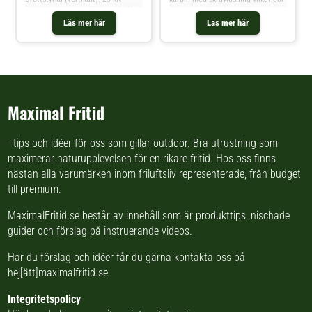
Brottstyrka (horisontellt): 10 kN
den perfekt för Aid klättring och
Brottstyrka (öppen): 6 kN
hissning . Vikt: 65 gram.
Läs mer här
Läs mer här
Hållfasthet vid öppen grind 7 kN,
stängd grind 25 kN. Över grind 12
kN.
Maximal Fritid
- tips och idéer för oss som gillar outdoor. Bra utrustning som
maximerar naturupplevelsen för en rikare fritid. Hos oss finns
nästan
alla varumärken inom friluftsliv
representerade, från budget
till premium.
MaximalFritid.se består av innehåll som är produkttips,
nischade
guider
och förslag på
instruerande videos
.
Har du förslag och idéer får du gärna kontakta oss på
hej[ätt]maximalfritid.se
Integritetspolicy