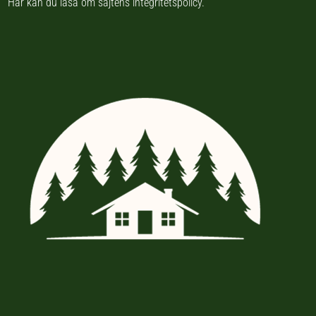
Här kan du läsa om
sajtens integritetspolicy
.