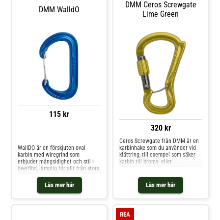
DMM Ceros Screwgate
DMM WalldO
Lime Green
115 kr
320 kr
Jämför priser
Ceros Screwgate från DMM är en
WallDO är en förskjuten oval
karbinhake som du använder vid
karbin med wiregrind som
klättring, till exempel som säker
erbjuder mångsidighet och stil i
karbin till broms- eller
överflöd, lämplig för allt från stora
säkringssystem. Den är framtagen
klippväggar till vardagsbruk. Den
för att minska risken för
har utvecklats som en allsidig
snedbelastning och ge dig jämn
Läs mer här
Läs mer här
arbetshäst – en karbin som
och kontrollerad repgång när du
presterar i alla tänkbara
säkrar. Den inbyggda wiregaten
situationer. De stora, grunda
håller karbinen på plats i
korgarna ger en liknande
säkringsöglan så att den
REA
prestanda som en oval karbin,
orienteras rätt, medan den