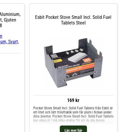
Aluminium,
Esbit Pocket Stove Small Incl. Solid Fuel
t, Gjuten
Tablets Steel
8
169 kr
Pocket Stove Small Incl. Solid Fuel Tablets från Esbit är
ett litet och lätt friluftskök som får plats i fickan under
dina äventyr. Pocket Stove Small Incl. Solid Fuel Tablets
kan vikas ut i två olika vinklar för att du ska kunna
anpassa köket efter storleken på kastrullen eller
muggen. I mitten placeras en av de medföljande
Läs mer här