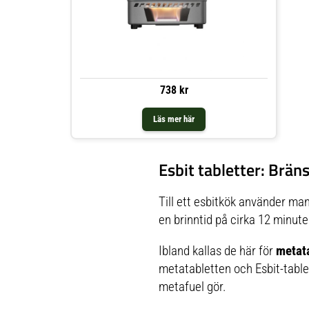
738 kr
Läs mer här
Esbit tabletter: Bräns
Till ett esbitkök använder m
en brinntid på cirka 12 minuter
Ibland kallas de här för
metata
metatabletten och Esbit-table
metafuel gör.