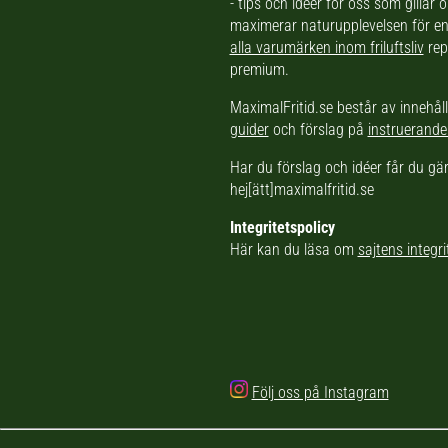
- tips och idéer för oss som gillar
maximerar naturupplevelsen för en 
alla varumärken inom friluftsliv
rep
premium.
MaximalFritid.se består av innehål
guider
och förslag på
instruerande
Har du förslag och idéer får du g
hej[ätt]maximalfritid.se
Integritetspolicy
Här kan du läsa om
sajtens integri
Följ oss på Instagram