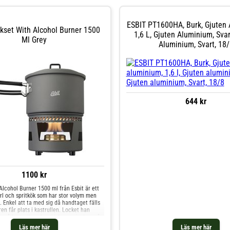
ESBIT PT1600HA, Burk, Gjuten 
kset With Alcohol Burner 1500
1,6 L, Gjuten Aluminium, Svar
Ml Grey
Aluminium, Svart, 18/
644 kr
1100 kr
lcohol Burner 1500 ml från Esbit är ett
rl och spritkök som har stor volym men
. Enkel att ta med sig då handtaget fälls
en får plats i kastrullen. Locket han
s på kastrullens kantVolymangivelser på
lage på brännaren som justerar och
Läs mer här
Läs mer här