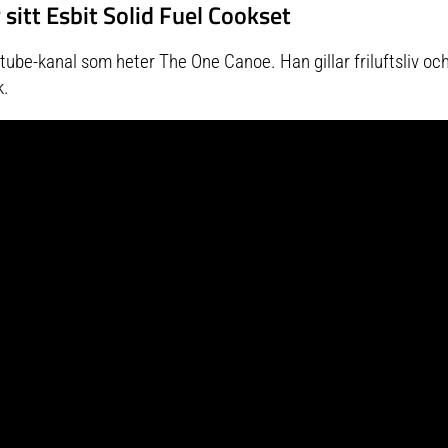
sitt Esbit Solid Fuel Cookset
ube-kanal som heter The One Canoe. Han gillar friluftsliv och
k.