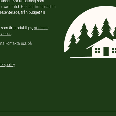
 outdoor. Bra utrustning som
rikare fritid. Hos oss finns nästan
resenterade, från budget till
l som är produkttips,
nischade
 videos
.
ärna kontakta oss på
tetspolicy
.