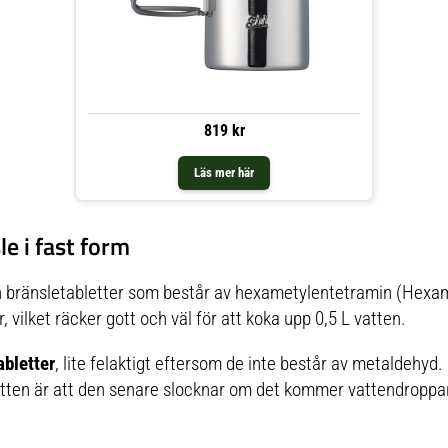
819 kr
Läs mer här
le i fast form
an bränsletabletter som består av hexametylentetramin (Hexam
, vilket räcker gott och väl för att koka upp 0,5 L vatten.
bletter
, lite felaktigt eftersom de inte består av metaldehyd.
tten är att den senare slocknar om det kommer vattendroppar 