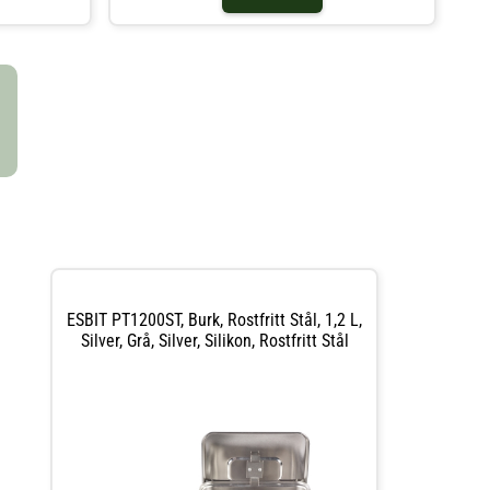
bränsletabletterna som brinner i cirka 12 minuter -
vilket är tillräckligt med tid för att värma vatten till din
frystorkade mat eller kaffepausen. Lätt och packbart
kök som får plats i fickan Kan vikas ut i två olika vinklar
6 stycken bränsletabletter á 14 gram ingår Varje
bränsletablett brinner ca 12 minuter
Bränsletabletterna avger ingen rök
ESBIT PT1200ST, Burk, Rostfritt Stål, 1,2 L,
Silver, Grå, Silver, Silikon, Rostfritt Stål