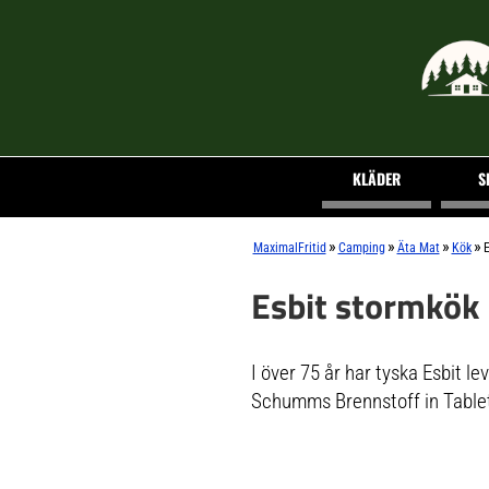
KLÄDER
S
»
»
»
»
MaximalFritid
Camping
Äta Mat
Kök
E
Esbit stormkök
I över 75 år har tyska Esbit l
Schumms Brennstoff in Table