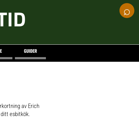
⌕
TID
E
GUIDER
örkortning av
Erich
ditt esbitkök.