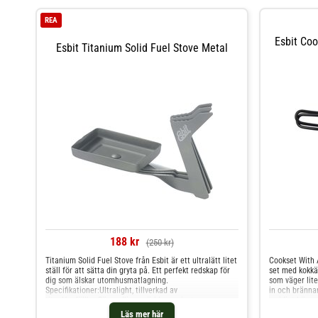
REA
Esbit Coo
Esbit Titanium Solid Fuel Stove Metal
188 kr
(250 kr)
Titanium Solid Fuel Stove från Esbit är ett ultralätt litet
Cookset With A
ställ för att sätta din gryta på. Ett perfekt redskap för
set med kokkä
dig som älskar utomhusmatlagning.
som väger lite
Specifikationer:Ultralight, tillverkad av
in och brännar
titanHopfällbarFörmodligen världens minsta
smidigt hänga
spisHögkvalitativ meshbagKan kombineras med gryta
kastrullenReg
Läs mer här