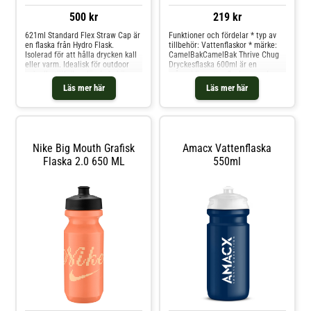
500 kr
219 kr
621ml Standard Flex Straw Cap är
Funktioner och fördelar * typ av
en flaska från Hydro Flask.
tillbehör: Vattenflaskor * märke:
Isolerad för att hålla drycken kall
CamelBakCamelBak Thrive Chug
eller varm. Idealisk för outdoor
Dryckesflaska 600ml är en
och alla tillfällen där du behöver
mångsidig vattenflaska som du
exempelvis kallt vatten. Håller
enkelt tar med dig för varje sport.
Läs mer här
Läs mer här
kallt 24H, varmt12H Med inbyggt
Med en kapacitet på 600 ml
sugrör TempShield dubbelväggig
erbjuder denna dryckesflaska
vakuum-isolering Läcktät när den
tillräcklig kapacitet för något att
är stängd Rostfritt stål BPA-fri Går
dricka. En unik egen
att diska i maskin
Nike Big Mouth Grafisk
Amacx Vattenflaska
Flaska 2.0 650 ML
550ml