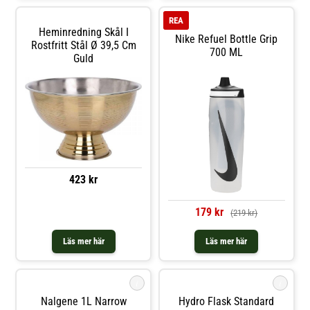
munstyckeHydroguard™
teknologi Wide-mouth-öppning för
REA
påfyllning av is med förenklad
Heminredning Skål I
rengöringFri från BPA/BPS/BPF
Nike Refuel Bottle Grip
Rostfritt Stål Ø 39,5 Cm
700 ML
Guld
423 kr
179 kr
(219 kr)
Läs mer här
Läs mer här
i
i
Nalgene 1L Narrow
Hydro Flask Standard