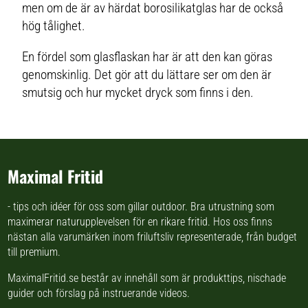
men om de är av härdat borosilikatglas har de också
hög tålighet.
En fördel som glasflaskan har är att den kan göras
genomskinlig. Det gör att du lättare ser om den är
smutsig och hur mycket dryck som finns i den.
Maximal Fritid
- tips och idéer för oss som gillar outdoor. Bra utrustning som
maximerar naturupplevelsen för en rikare fritid. Hos oss finns
nästan
alla varumärken inom friluftsliv
representerade, från budget
till premium.
MaximalFritid.se består av innehåll som är produkttips,
nischade
guider
och förslag på
instruerande videos
.