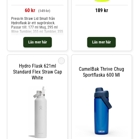
60 kr
189 kr
(149 kr)
Press-In Straw Lid Small från
Hydroflask är ett sugrörslock.
Passar till: 177 ml Mug, 295 ml
Wine Tumbler, 355 ml Tumbler, 355
ml Cooler Cup.
Läs mer här
Läs mer här
i
Hydro Flask 621ml
CamelBak Thrive Chug
Standard Flex Straw Cap
Sportflaska 600 Ml
White