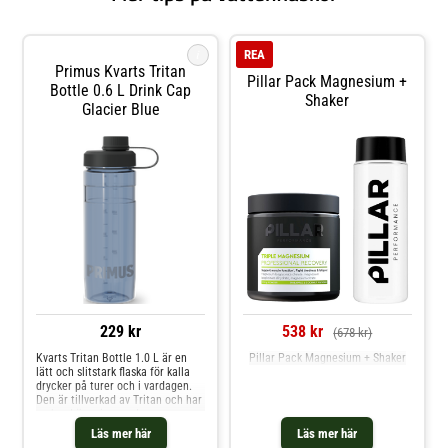
i
REA
Primus Kvarts Tritan
Pillar Pack Magnesium +
Bottle 0.6 L Drink Cap
Shaker
Glacier Blue
229 kr
538 kr
(678 kr)
Kvarts Tritan Bottle 1.0 L är en
Pillar Pack Magnesium + Shaker
lätt och slitstark flaska för kalla
drycker på turer och i vardagen.
Den är tillverkad av Tritan och har
en bred öppning med
standardkork som gör det enkelt
Läs mer här
Läs mer här
att dricka direkt ur flaskan,