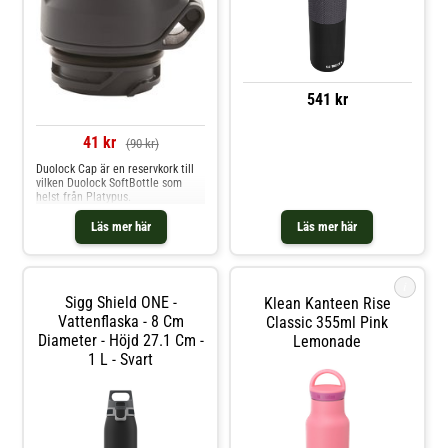
541 kr
41 kr
(90 kr)
Duolock Cap är en reservkork till
vilken Duolock SoftBottle som
helst från Platypus.
Läs mer här
Läs mer här
i
Sigg Shield ONE -
Klean Kanteen Rise
Vattenflaska - 8 Cm
Classic 355ml Pink
Diameter - Höjd 27.1 Cm -
Lemonade
1 L - Svart