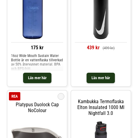
Påverkar inte smaken eller lukten
av innehållet Tillverkad av 50%
återvunnet material Tillverkad för
att hålla livet ut Kan diskas i
diskmaskin Läckagesäker
Skruvkork och rem Låg vikt
Diameter lock: 63mm Diameter
flaska: 89mm Höjd: 210mm Volym:
1L Vikt: 178g
175 kr
439 kr
(499 kr)
16oz Wide Mouth Sustain Water
Bottle är en vattenflaska tillverkad
av 50% återvunnet material. BPA
och BPS-fritt.
Läs mer här
Läs mer här
i
REA
Kambukka Termoflaska
Platypus Duolock Cap
Elton Insulated 1000 Ml
NoColour
Nightfall 3.0