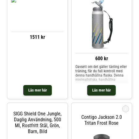
1511 kr
600 kr
Oavsett om det gäller tävling eller
träning, får du full kontroll med
denna handhållna flaska. Denna
minimalistiska, handhållna
mjukflaska har en innovativ
tumögla som gör att du kan hålla
Läs mer här
Läs mer här
flaskan säkert utan att slösa
energi på att greppa eller
klämma. Flaskan är mångsidig och
ambidextriös, vilket innebär att
i
den kan hållas i båda händerna.
SIGG Shield One Jungle,
Den mjuka neoprenöglan ger en
Contigo Jackson 2.0
Daglig Användning, 500
bekväm och skavfri passform. Den
Tritan Frost Rose
justerbara, svettsäkra remmen
Ml, Rostfritt Stål, Grön,
passar de flesta handstorlekar och
Barn, Bild
sitter säkert på plats med en
kardborreförslutning. Dessutom är