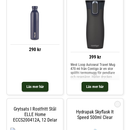
290 kr
399 kr
West Loop Autoseal Travel Mug
470 ml från Contigo är en stor
spillfri termomugg för pendlare
och resenärer. Håller drycken
varm i upp till 5 timmar. Spillfri
och läckagesäker med
Läs mer här
Läs mer här
AUTOSEAL™-teknologi Enkel och
praktisk knapp THERMALOCK™-
vakuumisolerad håller varma
drycker varma i upp till 5 timmar
i
och kalla drycker kalla i upp till 12
Grytsats I Rostfritt Stål
timmar Locket är lätt att rengöra
Hydrapak Skyflask It
Locket kan diskas i diskmaskin på
ELLE Home
Speed 500ml Clear
övre hyllan. Kärlet kan endast
ECCS200412A, 12 Delar
handdiskas. Passar i de flesta
mugghållare i bilen BPA-fri