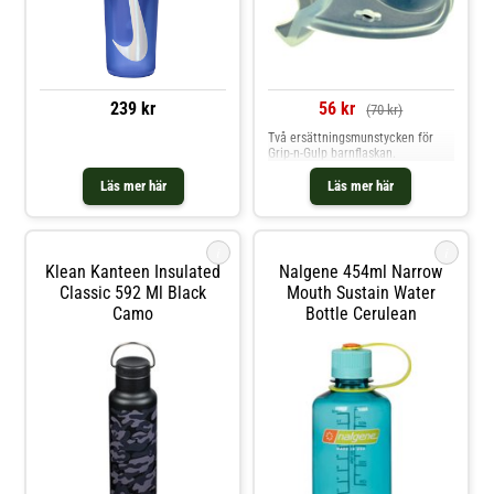
öppning Justerbar handrem
239 kr
56 kr
(70 kr)
Två ersättningsmunstycken för
Grip-n-Gulp barnflaskan.
Läs mer här
Läs mer här
i
i
Klean Kanteen Insulated
Nalgene 454ml Narrow
Classic 592 Ml Black
Mouth Sustain Water
Camo
Bottle Cerulean