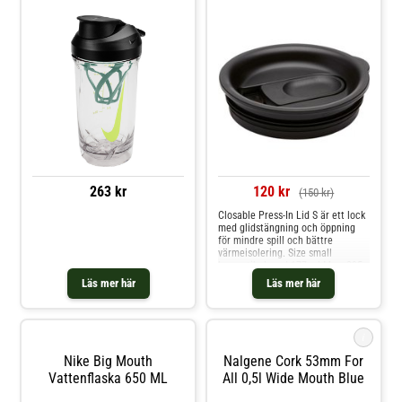
263 kr
120 kr
(150 kr)
Closable Press-In Lid S är ett lock
med glidstängning och öppning
för mindre spill och bättre
värmeisolering. Size small
kompatibel med 177 ml Mug, 295
ml Wine Tumbler och 355 ml
Läs mer här
Läs mer här
Cooler Cup. Minskar risken för
spill. OBS! Är inte läcksäker.
i
Nike Big Mouth
Nalgene Cork 53mm For
Vattenflaska 650 ML
All 0,5l Wide Mouth Blue