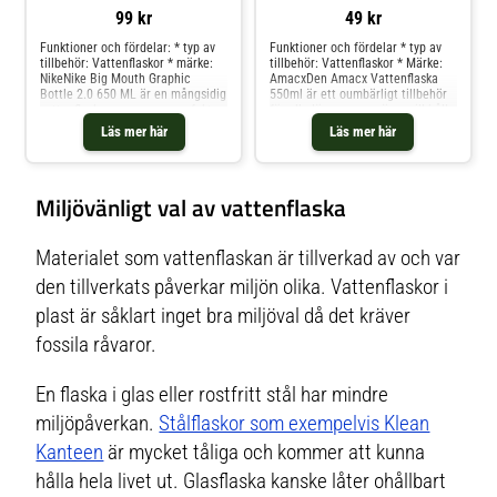
99 kr
49 kr
Funktioner och fördelar: * typ av
Funktioner och fördelar * typ av
tillbehör: Vattenflaskor * märke:
tillbehör: Vattenflaskor * Märke:
NikeNike Big Mouth Graphic
AmacxDen Amacx Vattenflaska
Bottle 2.0 650 ML är en mångsidig
550ml är ett oumbärligt tillbehör
vattenflaska som passar perfekt
för alla löpare som gärna vill hålla
för alla idrottare. Med en
sig hydrerade under
Läs mer här
Läs mer här
kapacitet på 650 ml erbjuder
sportaktiviteterna. Med en volym
flaskan tillräcklig vätska under
på 550 ml ger denna vattenflaska
dina träningspass. Den robusta
tillräckligt med utrymme för att
designen gör att de
dricka utan att
Miljövänligt val av vattenflaska
Materialet som vattenflaskan är tillverkad av och var
den tillverkats påverkar miljön olika. Vattenflaskor i
plast är såklart inget bra miljöval då det kräver
fossila råvaror.
En flaska i glas eller rostfritt stål har mindre
miljöpåverkan.
Stålflaskor som exempelvis Klean
Kanteen
är mycket tåliga och kommer att kunna
hålla hela livet ut. Glasflaska kanske låter ohållbart