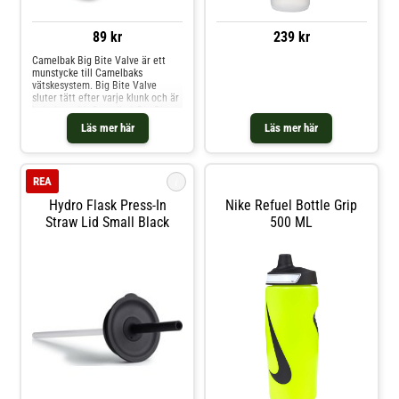
vakuumisolering Läckagesäker
(när den är stängd) Ren smak,
behåller inte lukter eller smaker
89 kr
239 kr
Integrerad kopp som fästs
Camelbak Big Bite Valve är ett
munstycke till Camelbaks
vätskesystem. Big Bite Valve
sluter tätt efter varje klunk och är
helt droppfri. Camelbak Big Bite
Valve är ett reservmunstycke till
Läs mer här
Läs mer här
Camelbak vätskesystem. Med Big
Bite Valve håller du enkelt koll på
vätskebalansen genom att alltid
ha drickat nära till hands. Gjord i
i
REA
ett stycke helt i silikon.
Hydro Flask Press-In
Nike Refuel Bottle Grip
Straw Lid Small Black
500 ML