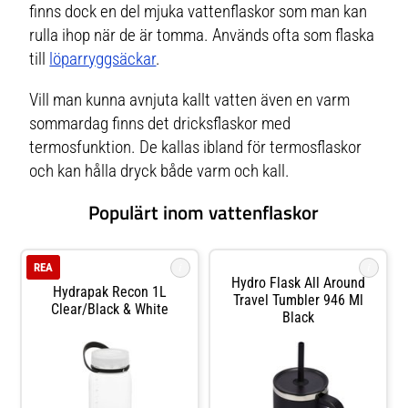
finns dock en del mjuka vattenflaskor som man kan
rulla ihop när de är tomma. Används ofta som flaska
till
löparryggsäckar
.
Vill man kunna avnjuta kallt vatten även en varm
sommardag finns det dricksflaskor med
termosfunktion. De kallas ibland för termosflaskor
och kan hålla dryck både varm och kall.
Populärt inom vattenflaskor
i
i
REA
Hydro Flask All Around
Hydrapak Recon 1L
Travel Tumbler 946 Ml
Clear/Black & White
Black