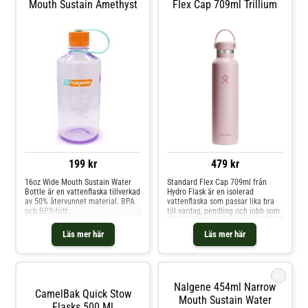
Mouth Sustain Amethyst
Flex Cap 709ml Trillium
199 kr
479 kr
16oz Wide Mouth Sustain Water
Standard Flex Cap 709ml från
Bottle är en vattenflaska tillverkad
Hydro Flask är en isolerad
av 50% återvunnet material. BPA
vattenflaska som passar lika bra
och BPS-fritt.
till vardag, pendling och jobb som
till turer, träning och utflykter. Den
håller din dryck kall eller varm
Läs mer här
Läs mer här
under lång tid och flaskan rymmer
tillräckligt för flera timmars
aktivitet utan påfyllning. Flaskan
har dubbelväggig vakuumisolering
i
som håller drycken kall upp till ett
Nalgene 454ml Narrow
dygn eller varm upp till tolv
CamelBak Quick Stow
timmar. Den är utformad för att
Mouth Sustain Water
Flasks 500 Ml
passa i de flesta mugghållare,