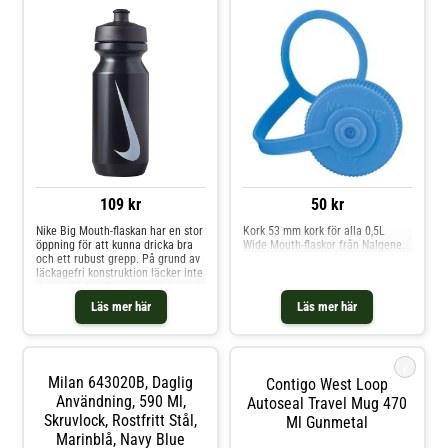
109 kr
50 kr
Nike Big Mouth-flaskan har en stor
Kork 53 mm kork för alla 0,5L
öppning för att kunna dricka bra
Wide Mouth-flaskor från Nalgene.
och ett rubust grepp. På grund av
läckagefri konstruktion läcker inte
denna flaska efter användning och
det gör det ännu lättare att ta den
Läs mer här
Läs mer här
med sig.
i
Milan 643020B, Daglig
Contigo West Loop
Användning, 590 Ml,
Autoseal Travel Mug 470
Skruvlock, Rostfritt Stål,
Ml Gunmetal
Marinblå, Navy Blue