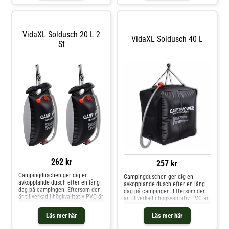
duschar eller byter om. Dess stora
vattentäta säcken och hänga upp
entré med dragkedja skapar en
den i närmsta träd. Innehållet
praktisk ingång
räcker till cirka 7 minuters skön
dus
VidaXL Soldusch 20 L 2
VidaXL Soldusch 40 L
St
262 kr
257 kr
Campingduschen ger dig en
Campingduschen ger dig en
avkopplande dusch efter en lång
avkopplande dusch efter en lång
dag på campingen. Eftersom den
dag på campingen. Eftersom den
är tillverkad i högkvalitativ PVC är
är tillverkad i högkvalitativ PVC är
solduschen väderbeständig och
solduschen väderbeständig och
har en stadig konstruktion. Då den
har en stadig konstruktion. Dess
Läs mer här
Läs mer här
är utrustad med en ventil är det
höga kapacitet på 40 L låter dig ta
mycket bekvämt att kontrollera
en noggrann och skön dusch. Du