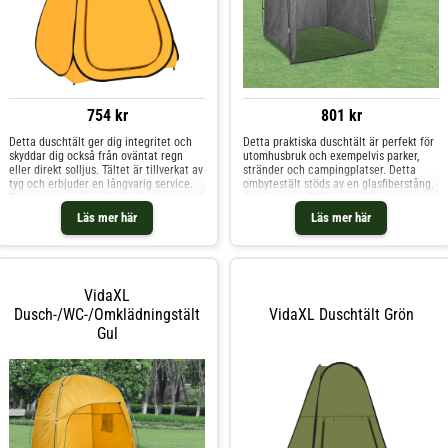
754 kr
801 kr
Detta duschtält ger dig integritet och
Detta praktiska duschtält är perfekt för
skyddar dig också från oväntat regn
utomhusbruk och exempelvis parker,
eller direkt solljus. Tältet är tillverkat av
stränder och campingplatser. Detta
tyg och erbjuder en långvarig service.
ombytestält stöds av en glasfiberstång.
Dess stora entré med dragkedja skapar
Det är även hållbart, stabilt och
en praktisk ingång. Det finns också ett
praktiskt. WC-tältet har ett tak för extra
Läs mer här
Läs mer här
fönster på sidan för att kontrollera
avskildhet när du duschar eller byter
utanför. När tältet inte
om. Dess stora entré med dragkedja
VidaXL
Dusch-/WC-/omklädningstält
VidaXL Duschtält Grön
Gul