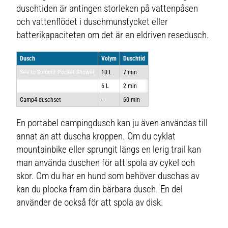
duschtiden är antingen storleken på vattenpåsen
och vattenflödet i duschmunstycket eller
batterikapaciteten om det är en eldriven resedusch.
Dusch
Volym
Duschtid
Sea to Summit Pocket Shower
10 L
7 min
Kurgo Go Resedusch
6 L
2 min
Camp4 duschset
-
60 min
En portabel campingdusch kan ju även användas till
annat än att duscha kroppen. Om du cyklat
mountainbike eller sprungit längs en lerig trail kan
man använda duschen för att spola av cykel och
skor. Om du har en hund som behöver duschas av
kan du plocka fram din bärbara dusch. En del
använder de också för att spola av disk.