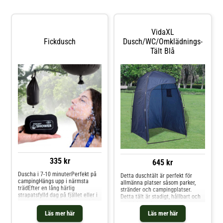
VidaXL
Fickdusch
Dusch/WC/omklädnings-
Tält Blå
335 kr
645 kr
Duscha i 7-10 minuterPerfekt på
Detta duschtält är perfekt för
campingHängs upp i närmsta
allmänna platser såsom parker,
trädEfter en lång härlig
stränder och campingplatser.
strapatsfylld dag på fjället eller i
Detta tält är stadigt, hållbart och
sommarstugan kan det vara skönt
praktiskt tack vare dess
att ta en dusch. Med fickduschen
glasfiberstänger. WC-tältet har ett
Läs mer här
Läs mer här
i bagaget är det bara att gå till
tak för extra avskildhet när du
närmsta vattendrag, fylla den