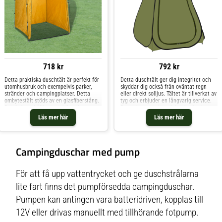
718 kr
792 kr
Detta praktiska duschtält är perfekt för
Detta duschtält ger dig integritet och
utomhusbruk och exempelvis parker,
skyddar dig också från oväntat regn
stränder och campingplatser. Detta
eller direkt solljus. Tältet är tillverkat av
ombytestält stöds av en glasfiberstång.
tyg och erbjuder en långvarig service.
Det är även hållbart, stabilt och
Dess stora entré med dragkedja skapar
praktiskt. WC-tältet har ett tak för extra
en praktisk ingång. Det finns också ett
Läs mer här
Läs mer här
avskildhet när du duschar eller byter
fönster på sidan för att kontrollera
om. Dess stora entré med dragkedja
utanför. När tältet inte
Campingduschar med pump
För att få upp vattentrycket och ge duschstrålarna
lite fart finns det pumpförsedda campingduschar.
Pumpen kan antingen vara batteridriven, kopplas till
12V eller drivas manuellt med tillhörande fotpump.