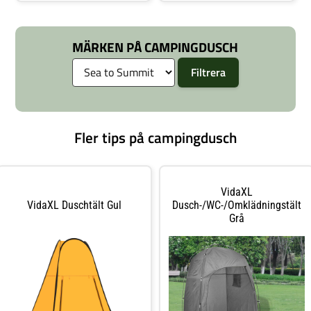
vattenutbytet. Du kan fylla
kan fylla behållaren med vatten
behållaren med va
och hänga de
MÄRKEN PÅ CAMPINGDUSCH
Fler tips på campingdusch
VidaXL
VidaXL Duschtält Gul
Dusch-/WC-/omklädningstält
Grå