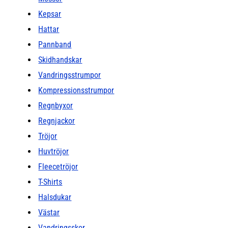
Kepsar
Hattar
Pannband
Skidhandskar
Vandringsstrumpor
Kompressionsstrumpor
Regnbyxor
Regnjackor
Tröjor
Huvtröjor
Fleecetröjor
T-Shirts
Halsdukar
Västar
Vandringsskor