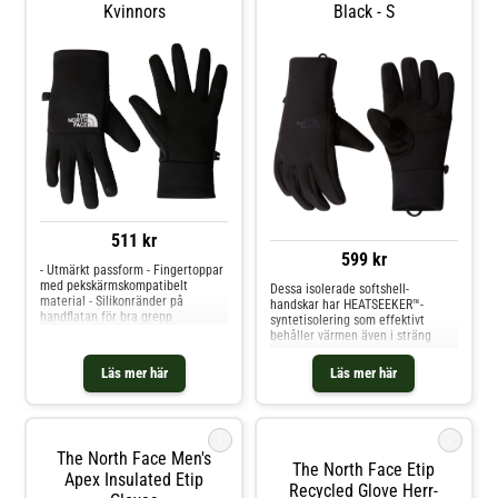
Kvinnors
Black - S
511 kr
599 kr
- Utmärkt passform - Fingertoppar
med pekskärmskompatibelt
Dessa isolerade softshell-
material - Silikonränder på
handskar har HEATSEEKER™-
handflatan för bra grepp
syntetisolering som effektivt
behåller värmen även i sträng
kyla. De har en vattenavvisande
yta och ett mjukt foder i borstad
Läs mer här
Läs mer här
trikå för maximal komfort. Med
Etip™-teknik kan pekskärmar
användas smidigt, och
silikongreppet i handflatan ger ett
i
i
säkert grepp om utrustningen.
The North Face Men's
Handskarna är tillverkade av
The North Face Etip
återvunnen polyester och har en
Apex Insulated Etip
Recycled Glove Herr-
praktisk klämma för att hålla ihop