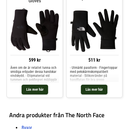
Gloves
paret.
599 kr
511 kr
Även om de är relativt tunna och
- Utmärkt passform - Fingertoppar
smidiga erbjuder dessa handskar
med pekskärmskompatibelt
vindskydd. - Etipmaterial vid
material - Silikonränder på
tummen och pekfingret möjliggör
handflatan för bra grepp
användning av pekskärmar - Mjuk,
borstad liner - Silikonprickar i
Läs mer här
Läs mer här
handflatan för grepp - Lätt lager
av Heatseeker Eco-isolering
Andra produkter från The North Face
Byxor