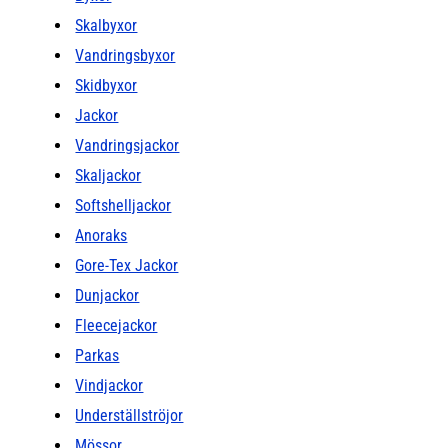
Skalbyxor
Vandringsbyxor
Skidbyxor
Jackor
Vandringsjackor
Skaljackor
Softshelljackor
Anoraks
Gore-Tex Jackor
Dunjackor
Fleecejackor
Parkas
Vindjackor
Underställströjor
Mössor