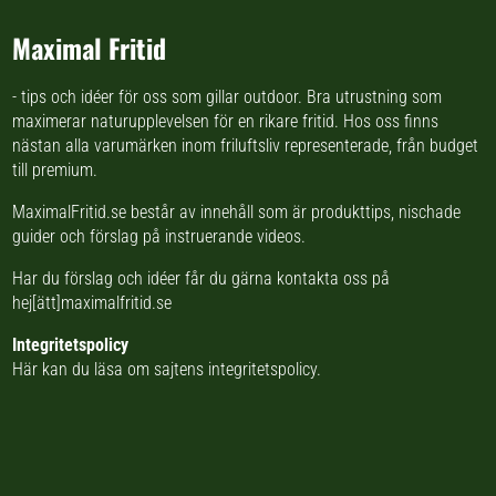
Undertill ger en lätt EVA-
mellansula dämpning i varje steg,
Maximal Fritid
och en yttersula i naturgummi ger
stabilt grepp på alla underlag.
- tips och idéer för oss som gillar outdoor. Bra utrustning som
maximerar naturupplevelsen för en rikare fritid. Hos oss finns
nästan
alla varumärken inom friluftsliv
representerade, från budget
till premium.
MaximalFritid.se består av innehåll som är produkttips,
nischade
guider
och förslag på
instruerande videos
.
Har du förslag och idéer får du gärna kontakta oss på
hej[ätt]maximalfritid.se
Integritetspolicy
Här kan du läsa om
sajtens integritetspolicy
.