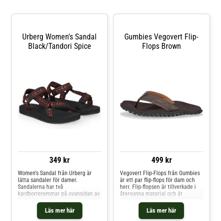
Urberg Women's Sandal
Gumbies Vegovert Flip-
Black/Tandori Spice
Flops Brown
349 kr
499 kr
Women's Sandal från Urberg är
Vegovert Flip-Flops från Gumbies
lätta sandaler för damer.
är ett par flip-flops för dam och
Sandalerna har två
herr. Flip-flopsen är tillverkade i
kardborreremmar på ovansidan av
återvunna material och är
foten för att kunna justera
designade för att ge en
passformen. Den mjuka sulan i
barfotakänsla. Bloom®-
Läs mer här
Läs mer här
EVA ger skön dämpning under
skumfotbädden är gjord av