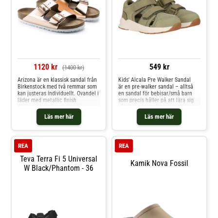
1120 kr
549 kr
(1400 kr)
Arizona är en klassisk sandal från
Kids' Alcala Pre Walker Sandal
Birkenstock med två remmar som
är en pre-walker sandal – alltså
kan justeras individuellt. Ovandel i
en sandal för bebisar/små barn
läder med metallic finish
som precis håller på att lära sig
Anatomiskt utformad kork/latex-
gå. Skor gjorda för barns första
fotbädd, täcksula i mocka och
steg Mjuka och bekväma Stabil
Läs mer här
Läs mer här
sula i EVA. Narrow fit.
passform Sandalkonstruktion
(öppen) – luftig för varma dagar
Kardborreband – lätt att ta på
och justera Lätt och flexibel sula
REA
REA
– hjälper barnet röra sig naturligt
Teva Terra Fi 5 Universal
Kamik Nova Fossil
W Black/Phantom - 36