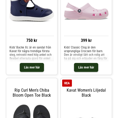
750 kr
399 kr
Kids' Backe Xc är en sandal från
Kids' Classic Clog är den
Kavat för några trendiga första
ursprungliga Crocsen för barn.
steg, retrostil med hög ankel och
Den är otroligt lätt och rolig att
flexibel yttersula gjord för enkel
ha på sig och erbjuder en färg för
gång. Tillverkad i den nya kromfria
varje personlighet och god
versionen av det hållbara, fläck-
komfort i barnets vardag. Crocsen
Läs mer här
Läs mer här
och vattenavvisande Cross
är enkel att rengöra och torkar
Country-lädret.
snabbt, medan
ventilationsportarna ger bra
andningsförmåga. Otroligt lätt
REA
och rolig att ha på sig
Ventilationsportar ger bra
Rip Curl Men's Chiba
Kavat Women's Liljedal
andningsförmåga Enkel att
Bloom Open Toe Black
Black
rengöra och torkar snabbt
Hälremmar för en säkrare
passform Kan dekoreras med
Jibbitz ™ (säljs separat) Ikonisk
Crocs Comfort ™ 360-graders
komfort