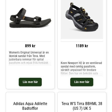
899 kr
1189 kr
Women's Original Universal är en
ikonisk sandal från Teva. Med
Jämför priser
justerbara remmar för optial
passform och mjuk EVA-fotbädd.
Keen Newport H2 är en ventilerad
Yttersula i gummi för bra grepp.
sandal med rymlig passform,
Passar både beachen och
särskilt anpassad för bredare
vardagspromenaderna.
fötter. Den har en bekväm sula
som ger stöd och stötdämpning,
vilket gör den lämplig för både
Läs mer här
Läs mer här
vattenaktiviteter och vandring på
torra underlag. Ovandelen består
av slitstarka polyesterband med
ett mjukt, vattenavvisande foder
som torkar snabbt. En dragögla
med reflexdetaljer vid hälen
Adidas Aqua Adilette
Teva W'S Tirra BBHML 38
förenklar påtagning, och den
Badtofflor
(US 7) UK 5
elastiska snörningen med