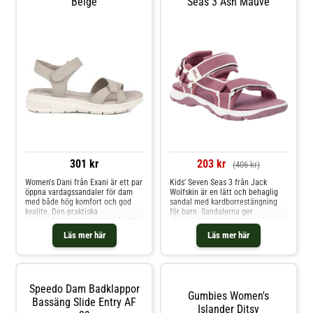
Beige
Seas 3 Ash Mauve
301 kr
203 kr
(406 kr)
Women's Dani från Exani är ett par
Kids' Seven Seas 3 från Jack
öppna vardagssandaler för dam
Wolfskin är en lätt och behaglig
med både hög komfort och god
sandal med kardborrestängning
kvalite. Den praktiska
för barn. Sandalerna ger
kardborreknäppningen gör det lätt
dämpning i hälen och har ett
att ta av och på sandalen, medan
säkert grepp i sulan.
Läs mer här
Läs mer här
den mjuka innersulan i
memoryfoam ger ett behagligt
stöd hela dagen. Ovandelen är
tillverkad av äkta läder, vilket ger
en stilren och exklusiv känsla.
Speedo Dam Badklappor
Innersula i memoryfoam Ovandel
Gumbies Women's
i äkta läder Kardborrknäppning
Bassäng Slide Entry AF
Islander Ditsy