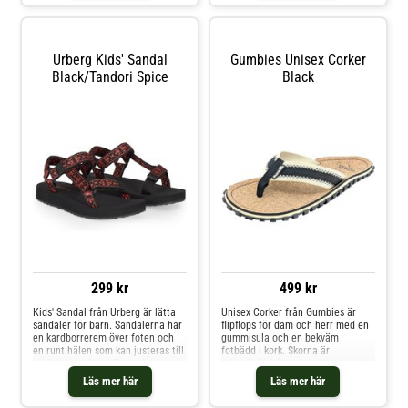
sommarens vardagsäventyr.
organiskt material som
härstammar från alger. Bloom®
foam EVA-fotbädd är fjädrande
och samtidigt supermjuk
Gumtread™ yttersula i återvunnet
Urberg Kids' Sandal
Gumbies Unisex Corker
gummi är flexibel och ger ett
Black/Tandori Spice
Black
däckliknande grepp Försedd med
fukttransporterande och
luktbeständiga egenskaper som
håller dina fötter torra och
fräscha
299 kr
499 kr
Kids' Sandal från Urberg är lätta
Unisex Corker från Gumbies är
sandaler för barn. Sandalerna har
flipflops för dam och herr med en
en kardborrerem över foten och
gummisula och en bekväm
en runt hälen som kan justeras till
fotbädd i kork. Skorna är
perfekt passform. Den mjuka
tillverkade i återvunnet material.
sulan i EVA ger hög komfort under
Läs mer här
Läs mer här
sommarens utomhuslekar. Två
justerbara kardborreremmar