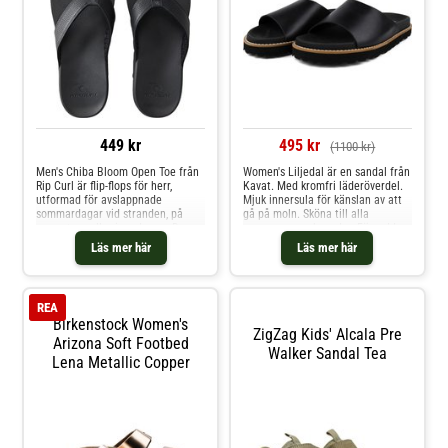
449 kr
495 kr
(1100 kr)
Men's Chiba Bloom Open Toe från
Women's Liljedal är en sandal från
Rip Curl är flip-flops för herr,
Kavat. Med kromfri läderöverdel.
utformad för avslappnade
Mjuk innersula för känslan av att
sommardagar vid stranden, på
gå på moln. Sköna till alla
semestern eller i vardagen. Denna
sommarens eskapader. Försedd
sandal kombinerar funktionell
med en stötdämpande anatomisk
Läs mer här
Läs mer här
design med genomtänkta
mellansula Fodrad med material
materialval. Med en syntetisk
av slitstark mikrofiber Enkel att ta
läderrem som är vadderad på
av och på Tillverkad med yttersula
insidan, en fotbädd med
av lättviktsgummi
REA
hålfotsstöd samt en yttersula med
Birkenstock Women's
kraftigt mönster för ökat grepp,
ZigZag Kids' Alcala Pre
passar modellen utmärkt både på
Arizona Soft Footbed
Walker Sandal Tea
sandiga stigar och stadsgator.
Lena Metallic Copper
Syntetisk läderrem med mjuk
vaddering Formgjuten fotbädd
med hålfotsstöd Material: 100%
Polyuretan