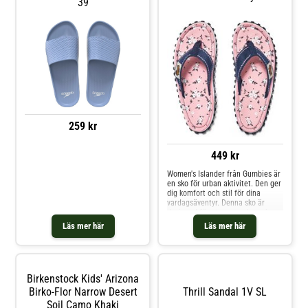
39
259 kr
449 kr
Women's Islander från Gumbies är
en sko för urban aktivitet. Den ger
dig komfort och stil för dina
vardagsäventyr. Denna sko är
designad för att passa den urbana
livsstilen. Med sin kombination av
Läs mer här
Läs mer här
stil och funktionalitet är den ett
utmärkt val för promenader i stan,
cafébesök eller pendling till
jobbet. Yttersulan ger bra grepp
och stabilitet, medan den
Birkenstock Kids' Arizona
bekväma innersulan ger komfort
hela dagen. Isländer är inte bara
Birko-Flor Narrow Desert
Thrill Sandal 1V SL
en praktisk sko, utan också ett
Soil Camo Khaki