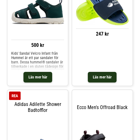
i mitten av skornas sula.
247 kr
500 kr
Kids' Sandal Velcro Infant från
Hummel är ett par sandaler för
barn. Dessa hummel® sandaler är
tillverkade i en sluten tådesign för
att skydda barnets små fötter och
är gjorda i en överdel av en
Läs mer här
Läs mer här
mikrofiber och textil. De har en
bekväm gummisula som fästs med
kardborreband för snabb och
enkel av och påtagning.
REA
Adidas Adilette Shower
Ecco Men's Offroad Black
Badtofflor