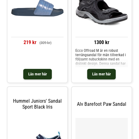
219 kr
1300 kr
(309 kr)
Ecco Offroad M är en robust
terrängsandal för män tillverkad i
följsamt nubuckskinn med en
distinkt design. Denna sandal har
utformats för att vara robust och
stödjande, samtidigt som den
Läs mer här
Läs mer här
erbjuder överlägsen vardaglig
gångkomfort. Oavsett om du är på
ett äventyr i utlandet, eller helt
enkelt njuter av naturen nära
hemmet, kommer dina fötter
fortfarande att känna sig bekväma
Hummel Juniors' Sandal
och fria i Ecco Offroad, även efter
Alv Barefoot Paw Sandal
Sport Black Iris
timmar av vandring.