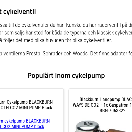
t cykelventil
a till de cykelventiler du har. Kanske du har racerventil på 
ar som säljs har stöd för båda de typerna och klassisk cykelven
 följer det med olika huvuden för olika cykelventiler.
ka ventilerna Presta, Schrader och Woods. Det finns adapter för
Populärt inom cykelpump
Blackburn Handpump BLA
burn Cykelpump BLACKBURN
WAYSIDE CO2 + 1x Gaspatron 16
TH CO2 MINI PUMP Black
BBN-7063322