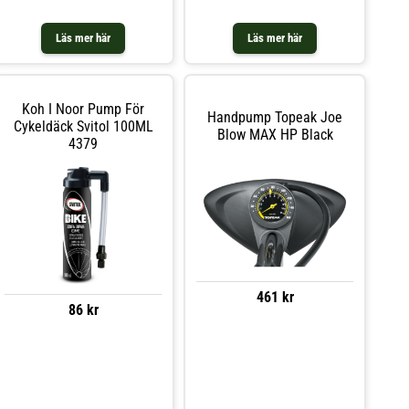
Läs mer här
Läs mer här
Koh I Noor Pump För
Handpump Topeak Joe
Cykeldäck Svitol 100ML
Blow MAX HP Black
4379
461 kr
86 kr