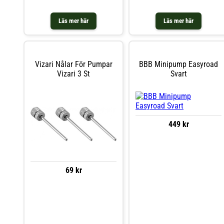
Läs mer här
Läs mer här
Vizari Nålar För Pumpar
BBB Minipump Easyroad
Vizari 3 St
Svart
449 kr
69 kr