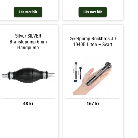
Läs mer här
Läs mer här
Silver SILVER
Cykelpump Rockbros JG-
Bränslepump 6mm
1040B Liten – Svart
Handpump
48 kr
167 kr