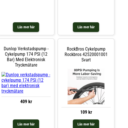
Läs mer här
Läs mer här
Dunlop Verkstadspump -
RockBros Cykelpump
Cykelpump 174 PSI (12
Rockbros 42520001001
Bar) Med Elektronisk
Svart
Tryckmätare
409 kr
109 kr
Läs mer här
Läs mer här