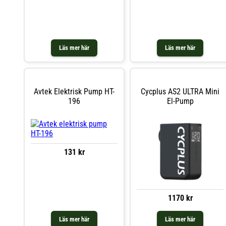
Läs mer här
Läs mer här
Avtek Elektrisk Pump HT-
Cycplus AS2 ULTRA Mini
196
El-Pump
131 kr
1170 kr
Läs mer här
Läs mer här