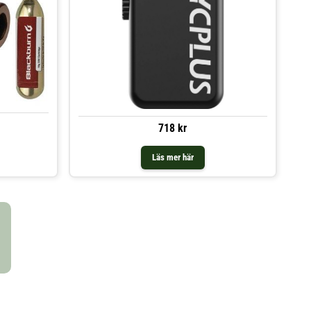
718 kr
Läs mer här