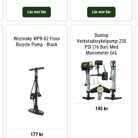
Läs mer här
Läs mer här
Dunlop
Wozinsky WPR-02 Floor
Verkstadscykelpump 230
Bicycle Pump - Black
PSI (16 Bar) Med
Manometer Grå
145 kr
177 kr