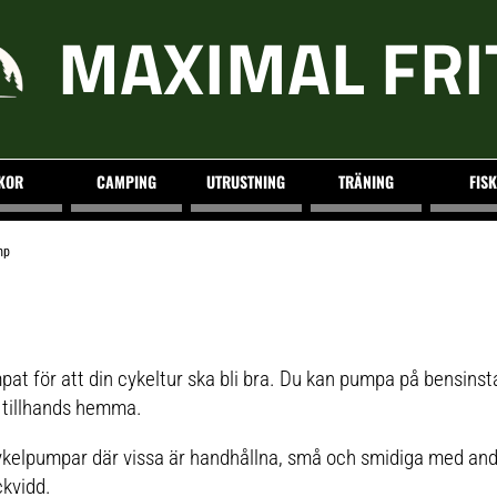
MAXIMAL FRI
KOR
CAMPING
UTRUSTNING
TRÄNING
FISK
mp
at för att din cykeltur ska bli bra. Du kan pumpa på bensinst
 tillhands hemma.
a cykelpumpar där vissa är handhållna, små och smidiga med and
ckvidd.