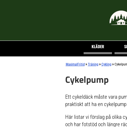
KLÄDER
S
»
»
»
MaximalFritid
Träning
Cykling
Cykelpu
Cykelpump
Ett cykeldäck måste vara pump
praktiskt att ha en cykelpump
Här listar vi förslag på olik
och har fotstöd och längre rä