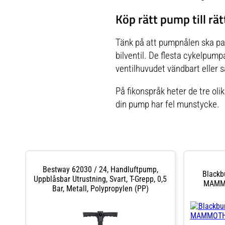
Köp rätt pump till rät
Tänk på att pumpnålen ska pass
bilventil. De flesta cykelpump
ventilhuvudet vändbart eller så
På fikonspråk heter de tre oli
din pump har fel munstycke.
Bestway 62030 / 24, Handluftpump,
Black
Uppblåsbar Utrustning, Svart, T-Grepp, 0,5
MAMMO
Bar, Metall, Polypropylen (PP)