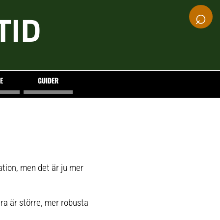
⌕
TID
E
GUIDER
ation, men det är ju mer
ra är större, mer robusta