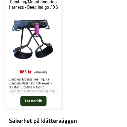
Climbing/Mountaineering
Harness - Deep Indigo / XS
863 kr
(1326 kr)
Climbing, Mountaineering, Ice
Climbing Materials: Ultra-wear-
resistant Cordura® fabric
Ergonomic waistbelt and leg loop
construction is comfortable and
breathable, allowing unrestricted
Läs mer här
climbing with maximum freedom of
movement. Integrated frame design
enhances body support, distributes
body weight
Säkerhet på klätterväggen