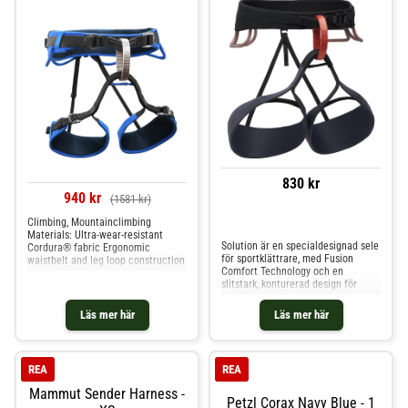
830 kr
940 kr
(1581 kr)
Climbing, Mountainclimbing
Jämför priser
Materials: Ultra-wear-resistant
Solution är en specialdesignad sele
Cordura® fabric Ergonomic
för sportklättrare, med Fusion
waistbelt and leg loop construction
Comfort Technology och en
is comfortable and breathable,
slitstark, konturerad design för
allowing unrestricted climbing with
överlägsen passform under
maximum freedom of movement.
redpoint-försök och långa
Integrated frame design enhances
Läs mer här
Läs mer här
säkringspass. Lätt midjebälte med
body support, distributes body
Fusion Comfort Technology™.
weight evenly with
Konturerad passform för
överlägsen komfort och
REA
REA
rörelsefrihet. Fyra tryckformade
utrustningsöglor. Justerbara,
Mammut Sender Harness -
avtagbara elastiska benöglor.
Petzl Corax Navy Blue - 1