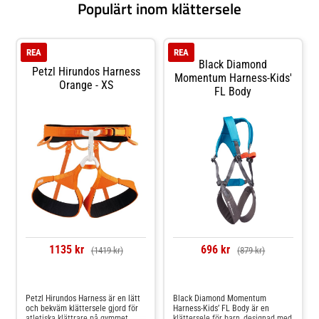
Populärt inom klättersele
REA
REA
Black Diamond
Petzl Hirundos Harness
Momentum Harness-Kids'
Orange - XS
FL Body
1135 kr
696 kr
(1419 kr)
(879 kr)
Jämför priser
Jämför priser
Petzl Hirundos Harness är en lätt
Black Diamond Momentum
och bekväm klättersele gjord för
Harness-Kids’ FL Body är en
atletiska klättrare på gymmet
klättersele för barn, designad med