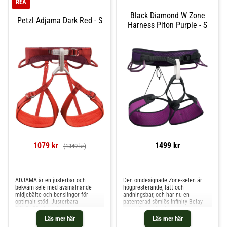
REA
Black Diamond W Zone
Petzl Adjama Dark Red - S
Harness Piton Purple - S
1079 kr
1499 kr
(1349 kr)
Jämför priser
Jämför priser
ADJAMA är en justerbar och
Den omdesignade Zone-selen är
bekväm sele med avsmalnande
högpresterande, lätt och
midjebälte och benslingor för
andningsbar, och har nu en
optimalt stöd. Justerbara
patenterad sömlös Infinity Belay
DOUBLEBACK-spännen anpassar
Loop. Denna är slitstark,
sig efter olika kroppstyper och
lågprofilerad och eliminerar den
Läs mer här
Läs mer här
kläder för alla säsonger. FRAME
fruktade förskjutningen av