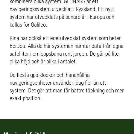
kombinera olika system. GLONASS är ett
appen Garmin Messenger på en
kompatibel smartphone.
navigeringssystem utvecklat i Ryssland. Ett nytt
Tvåvägsmeddelanden: Skicka och
ta emot textmeddelanden med
system har utvecklats på senare år i Europa och
upp till 1 600 tecken direkt på
enheten. Anslut din kompatibla
kallas för Galileo.
smartphone till Garmin Messen
Kina har också ett egetutvecklat system som heter
BeiDou. Alla de här systemen hämtar data från egna
satelliter i omloppsbana runt jorden. De går på lite
olika höjd och är olika i antalet.
De flesta gps-klockor och handhållna
navigeringsenheter använder idag fler än ett
system. Det gör att man får bättre täckning och mer
exakt position.