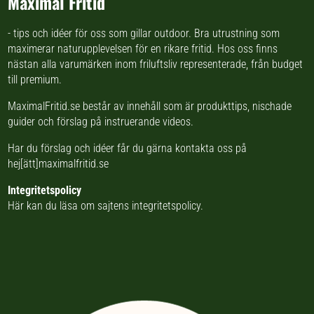
Maximal Fritid
- tips och idéer för oss som gillar outdoor. Bra utrustning som
maximerar naturupplevelsen för en rikare fritid. Hos oss finns
nästan
alla varumärken inom friluftsliv
representerade, från budget
till premium.
MaximalFritid.se består av innehåll som är produkttips,
nischade
guider
och förslag på
instruerande videos
.
Har du förslag och idéer får du gärna kontakta oss på
hej[ätt]maximalfritid.se
Integritetspolicy
Här kan du läsa om
sajtens integritetspolicy
.