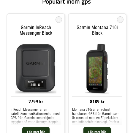
Populärt inom gps
i
i
Garmin InReach
Garmin Montana 710i
Messenger Black
Black
2799 kr
8189 kr
inReach Messenger är en
Montana 710i är en robust
satellitkommunikationsenhet med
handburen GPS från Garmin som
GPS från Garmin som erbjuder
är utrustad med en 5" pekskärm
trygghet på varje äventyr. Koppla
och inReach®-teknologi. Perfekt
ihop inReach-enheten med appen
för navigering till fots, på cykel,
Garmin Messenger på din
kajak, fyrhjuling och ännu mer.
Läs mer här
Läs mer här