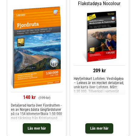
Flakstadøya Nocolour
209 kr
Høyfjellskart Lofoten: Vestvågøya
– Leknes är en mycket detaljerad,
unik karta över Lofoten. Mått:
1:30 000. Tillverkad i vattentät
och rivtålig Tyvek.
140 kr
(199 kr)
Detaljerad karta över Fjordrutten -
en av Norges bästa långfärdsturer
på ca 154 kilometerSkala 1:50 000
med täckning från Kristiansund
till Halsa på både fram- och
baksidaUnik detaljrikedom
Läs mer här
Läs mer här
baserad på data från flygburen
laserskanningInnehåller