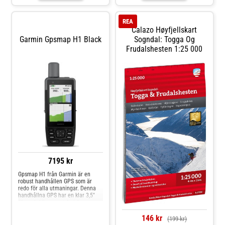
om inkvartering och övernattning.
hittar du information om fria
Kartan visar även fina cykelvägar
tältområden och tältplatser,
till cykelsemestern.
vindskydd, parkeringsmöjligheter
REA
och mycket mer.
Calazo Høyfjellskart
Garmin Gpsmap H1 Black
Sogndal: Togga Og
Frudalshesten 1:25 000
7195 kr
Gpsmap H1 från Garmin är en
robust handhållen GPS som är
redo för alla utmaningar. Denna
handhållna GPS har en klar 3,5″
färgpekskärm samt fysiska
knappar som ger enkel
användning och mångsidighet.
146 kr
(199 kr)
Och med en batteritid på upp till