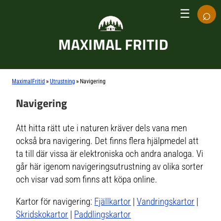
⌕
☰
MAXIMAL FRITID
»
»
MaximalFritid
Utrustning
Navigering
Navigering
Att hitta rätt ute i naturen kräver dels vana men
också bra navigering. Det finns flera hjälpmedel att
ta till där vissa är elektroniska och andra analoga. Vi
går här igenom navigeringsutrustning av olika sorter
och visar vad som finns att köpa online.
Kartor för navigering:
Fjällkartor
|
Vandringskartor
|
Skridskokartor
|
Paddlingskartor