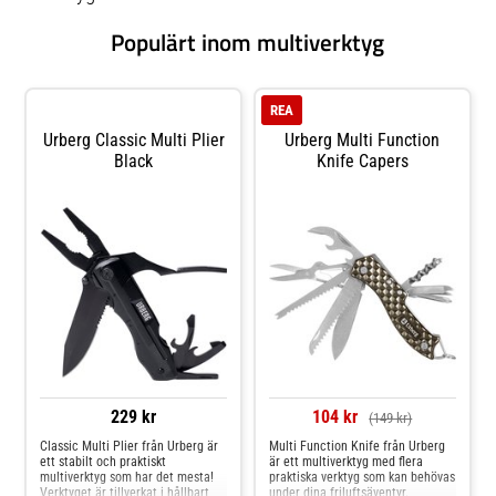
Populärt inom multiverktyg
REA
Urberg Classic Multi Plier
Urberg Multi Function
Black
Knife Capers
229 kr
104 kr
(149 kr)
Classic Multi Plier från Urberg är
Multi Function Knife från Urberg
ett stabilt och praktiskt
är ett multiverktyg med flera
multiverktyg som har det mesta!
praktiska verktyg som kan behövas
Verktyget är tillverkat i hållbart
under dina friluftsäventyr.