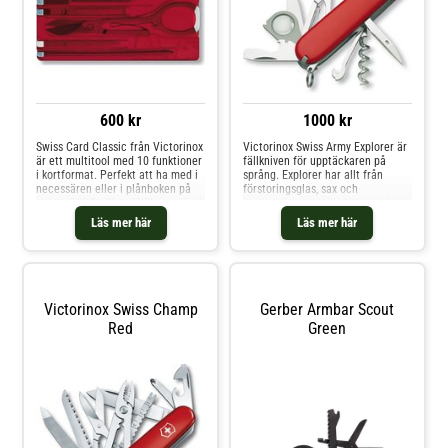
600 kr
1000 kr
Swiss Card Classic från Victorinox
Victorinox Swiss Army Explorer är
är ett multitool med 10 funktioner
fällkniven för upptäckaren på
i kortformat. Perfekt att ha med i
språng. Explorer har allt från
necessären eller i plånboken på
förstoringsglas, sax och
resan. StiftSaxNagelfilSkruvmejsel
konservöppnare till skruvmejslar i
2,5
olika storlekar. Egenskaper för
Läs mer här
Läs mer här
mmTandpetarePincettTrycksatt
Swiss Army Explorer: Stort och
kulspetspennaNödbladHöjd:
litet knivblad Kapsylöppnare
4mmBredd: 55mmLängd: 82mm
Spårskruvmejsel Kabelskalare
Konservöppnare Sax
Förstoringsglas Stjärnskruvmejsel
Korkskruv Flerfunktionskrok
Victorinox Swiss Champ
Gerber Armbar Scout
Tandpetare Pincett Nyckelring
Red
Green
Längd: 91 mm