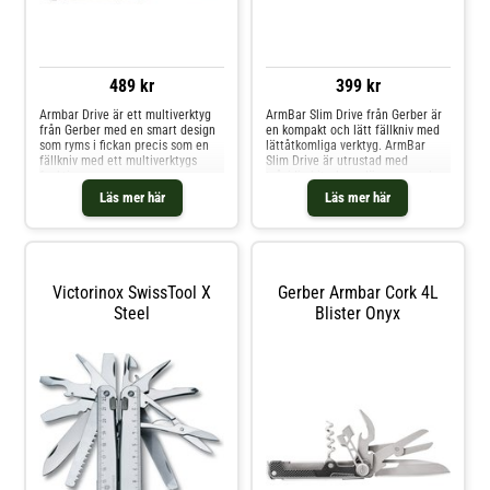
489 kr
399 kr
Armbar Drive är ett multiverktyg
ArmBar Slim Drive från Gerber är
från Gerber med en smart design
en kompakt och lätt fällkniv med
som ryms i fickan precis som en
lättåtkomliga verktyg. ArmBar
fällkniv med ett multiverktygs
Slim Drive är utrustad med
funktioner.
tvåsidig bits, kapsylöppnare och
FlasköppnareSkruvmejselSaxHam
en kniv som enkelt fälls ut med
Läs mer här
Läs mer här
mareEtt litet och ett större
enhandsfattning. Ramlåset håller
knivbladKofotPryl
bladet på plats för säker
hantering. Knivblad Tvåsidig bits
Kapsylöppnare Nyckelring
Victorinox SwissTool X
Gerber Armbar Cork 4L
Steel
Blister Onyx