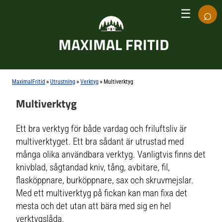
⌕
☰
MAXIMAL FRITID
»
»
»
MaximalFritid
Utrustning
Verktyg
Multiverktyg
Multiverktyg
Ett bra verktyg för både vardag och friluftsliv är
multiverktyget. Ett bra sådant är utrustad med
många olika användbara verktyg. Vanligtvis finns det
knivblad, sågtandad kniv, tång, avbitare, fil,
flasköppnare, burköppnare, sax och skruvmejslar.
Med ett multiverktyg på fickan kan man fixa det
mesta och det utan att bära med sig en hel
verktygslåda.