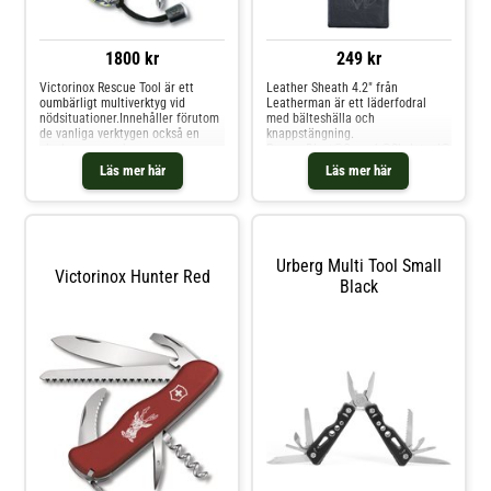
1800 kr
249 kr
Victorinox Rescue Tool är ett
Leather Sheath 4.2" från
oumbärligt multiverktyg vid
Leatherman är ett läderfodral
nödsituationer.Innehåller förutom
med bälteshälla och
de vanliga verktygen också en
knappstängning.
glaskrossare och
Passar:Blast®Crunch®Skeletool®
bältesskärare. Levereras med
Skeletool® CXSkeletool®
Läs mer här
Läs mer här
kraftigt gul/rött nylonfodral och
SXWave®
snodd. Rescue Tool har utvecklats
och finslipats under 5 år
tillsammans med brandkår och
räddningspersonal.
Fluorescerande handtag gör den
Urberg Multi Tool Small
lätt att hitta i mörker.
Victorinox Hunter Red
Black
Verktyg:Stor sågtandad kniv med
enhandsöppningBältesskärareBrot
schSåg för
glasrutorKapsylöppnareSkruvmejs
el 5mm, låsbarKabelskalarePhilips
skruvmejsel 1-
2GlaskrossareNyckelringTandpetar
ePincettNylonsnodd