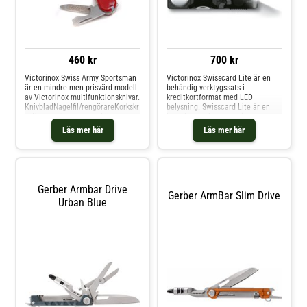
460 kr
700 kr
Victorinox Swiss Army Sportsman
Victorinox Swisscard Lite är en
är en mindre men prisvärd modell
behändig verktygssats i
av Victorinox multifunktionsknivar.
kreditkortformat med LED
KnivbladNagelfil/rengörareKorkskr
belysning. Swisscard Lite är en
uvKonservöppnare med liten
komplett verktygssats i
skruvmejselKapsylöppnareKabelsk
kreditkortsformat. Denna tunna
Läs mer här
Läs mer här
alareSylPincettTandpetarLivstidsg
och behändiga verktygssats från
aranti
Victorinox har 13 funktioner som
du kan behöva på kontoret i
hemmet eller på
resa.BrevöppnareSaxNålKulspetsp
ennaPincettFörstoringsglasSpårsk
Gerber Armbar Drive
ruvmejsel 3 mm och 5
Gerber ArmBar Slim Drive
Urban Blue
mmStjärnskruvmejsel, Phillips 00-
0 och 1-2LED lampaLinjal cm och
tum