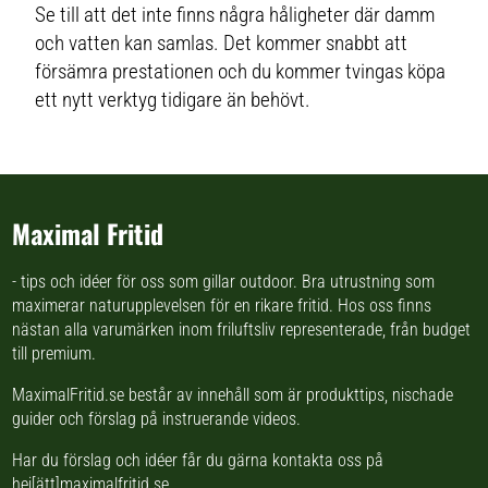
Se till att det inte finns några håligheter där damm
och vatten kan samlas. Det kommer snabbt att
försämra prestationen och du kommer tvingas köpa
ett nytt verktyg tidigare än behövt.
Maximal Fritid
- tips och idéer för oss som gillar outdoor. Bra utrustning som
maximerar naturupplevelsen för en rikare fritid. Hos oss finns
nästan
alla varumärken inom friluftsliv
representerade, från budget
till premium.
MaximalFritid.se består av innehåll som är produkttips,
nischade
guider
och förslag på
instruerande videos
.
Har du förslag och idéer får du gärna kontakta oss på
hej[ätt]maximalfritid.se