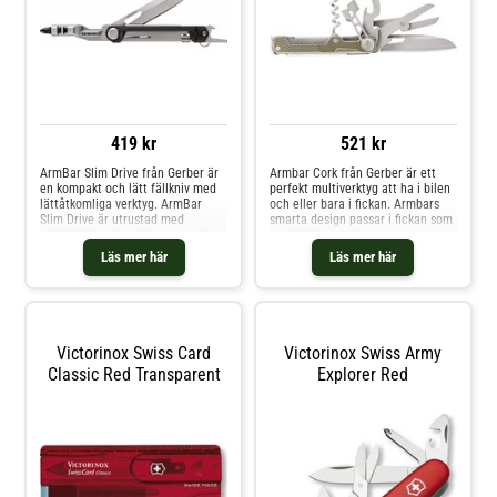
419 kr
521 kr
ArmBar Slim Drive från Gerber är
Armbar Cork från Gerber är ett
en kompakt och lätt fällkniv med
perfekt multiverktyg att ha i bilen
lättåtkomliga verktyg. ArmBar
och eller bara i fickan. Armbars
Slim Drive är utrustad med
smarta design passar i fickan som
tvåsidig bits, kapsylöppnare och
en fällkniv och fungerar som ett
en kniv som enkelt fälls ut med
fullt kapabelt multiverktyg.
Läs mer här
Läs mer här
enhandsfattning. Ramlåset håller
Armbar Drive har verktyg för att
bladet på plats för säker
hantera de uppgifter som en
hantering. Knivblad Tvåsidig bits
fickkniv helt enkelt inte kan
Kapsylöppnare Nyckelring
hantera: en syl, pry bar,
kapsylöppnare och en två sidig
bits för spår-och stjärnskruvar.
Victorinox Swiss Card
Victorinox Swiss Army
Den klarar också allt din fickkniv
Classic Red Transparent
Explorer Red
kan med enhands-öppnande kniv
och sax.Totallängd: 9,1 cmStål:
5Cr15MoVVerktyg: Kniv, sax, liten
kofot, kapsylöppnare,
konservöppnare, folieklippare,
hävstångsarm och korkskruv.