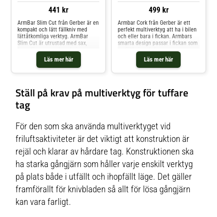
441 kr
499 kr
ArmBar Slim Cut från Gerber är en
Armbar Cork från Gerber är ett
kompakt och lätt fällkniv med
perfekt multiverktyg att ha i bilen
lättåtkomliga verktyg. ArmBar
och eller bara i fickan. Armbars
Slim Cut är utrustad med sax,
smarta design passar i fickan som
kapsylöppnare och en kniv som
en fällkniv och fungerar som ett
enkelt fälls ut med
fullt kapabelt multiverktyg.
Läs mer här
Läs mer här
enhandsfattning. Ramlåset håller
Armbar Drive har verktyg för att
bladet på plats för säker
hantera de uppgifter som en
hantering. Knivblad Sax
fickkniv helt enkelt inte kan
Kapsylöppnare Nyckelring
hantera: en syl, pry bar,
Ställ på krav på multiverktyg för tuffare
kapsylöppnare och en två sidig
bits för spår-och stjärnskruvar.
tag
Den klarar också allt din fickkniv
kan med enhands-öppnande kniv
och sax.Totallängd: 9,1 cmStål:
För den som ska använda multiverktyget vid
5Cr15MoVVerktyg: Kniv, sax, liten
kofot, kapsylöppnare,
friluftsaktiviteter är det viktigt att konstruktion är
konservöppnare, folieklippare,
hävstångsarm och korkskruv.
rejäl och klarar av hårdare tag. Konstruktionen ska
ha starka gångjärn som håller varje enskilt verktyg
på plats både i utfällt och ihopfällt läge. Det gäller
framförallt för knivbladen så allt för lösa gångjärn
kan vara farligt.