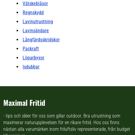
Vätskeblåsor
Regnskydd
Lavinutrustning
Lavinsändare
Långfärdsskridskor
Packraft
Löparbyxor
Isdubbar
Maximal Fritid
- tips och idéer för oss som gillar outdoor. Bra utrustning som
maximerar naturupplevelsen för en rikare fritid. Hos oss finns
nästan
alla varumärken inom friluftsliv
representerade, från budget