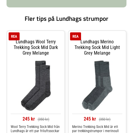
anpassad för Lundhags kängor
med mellanhögt och semi-högt
skaft Tillverkad i Sverige
Fler tips på Lundhags strumpor
Innehåller: 1st Liner- + 1st
Trekking sock Material: 60 % ull,
37 % polyamid, 3 %
elastan Material:48 % ull, 51 %
polyamid, 1 % elastan
REA
REA
Lundhags Wool Terry
Lundhags Merino
Trekking Sock Mid Dark
Trekking Sock Mid Light
Grey Melange
Grey Melange
245 kr
245 kr
(350 kr)
(350 kr)
Wool Terry Trekking Sock Mid från
Merino Trekking Sock Mid är ett
Lundhags är ett par friluftssockar
par trekkingstrumpor i merinoull