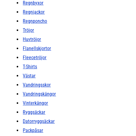
Regnbyxor
Regnjackor
Regnponcho
Tröjor
Huvtröjor
Flanellskjortor
Fleecetröjor
T-Shirts
Västar
Vandringsskor
Vandringskängor
Vinterkängor
Ryggsäckar
Datorryggsäckar
Packpåsar