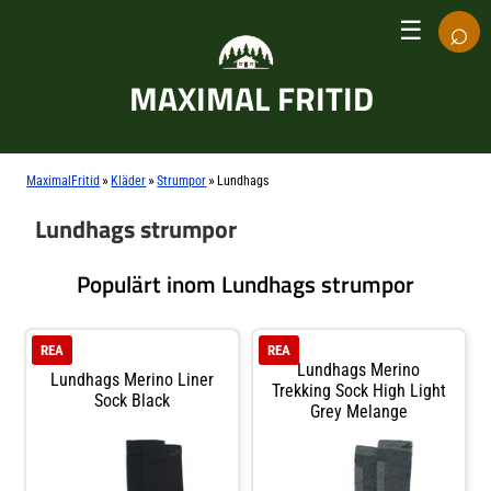
⌕
☰
MAXIMAL FRITID
»
»
»
MaximalFritid
Kläder
Strumpor
Lundhags
Lundhags strumpor
Populärt inom Lundhags strumpor
REA
REA
Lundhags Merino
Lundhags Merino Liner
Trekking Sock High Light
Sock Black
Grey Melange