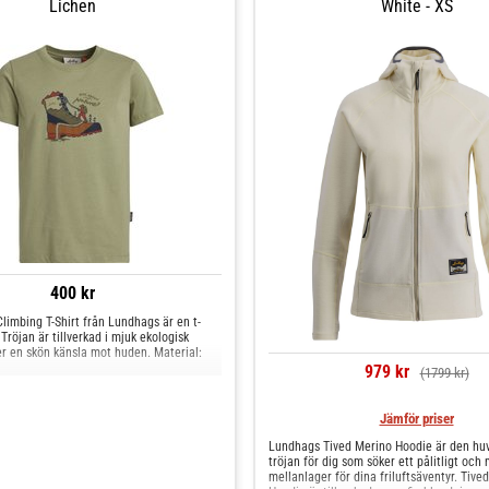
Lichen
White - XS
400 kr
Climbing T-Shirt från Lundhags är en t-
 Tröjan är tillverkad i mjuk ekologisk
r en skön känsla mot huden. Material:
979 kr
(1799 kr)
Jämför priser
Lundhags Tived Merino Hoodie är den hu
tröjan för dig som söker ett pålitligt och
mellanlager för dina friluftsäventyr. Tive