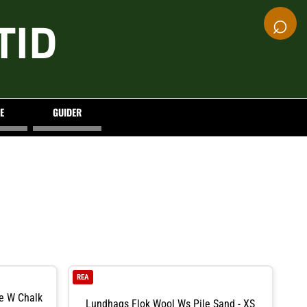
⌕
TID
E
GUIDER
REA
e W Chalk
Lundhags Flok Wool Ws Pile Sand - XS