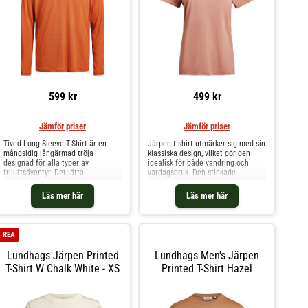
599 kr
499 kr
Jämför priser
Jämför priser
Tived Long Sleeve T-Shirt är en
Järpen t-shirt utmärker sig med sin
mångsidig långärmad tröja
klassiska design, vilket gör den
designad för alla typer av
idealisk för både vandring och
friluftsäventyr. Det lätta
vardagsbruk. Den stickade
jerseytyget med god
konstruktionen i mjuk ekologisk
andningsförmåga ger effektiv
bomull säkerställer både
Läs mer här
Läs mer här
fukttransport och torkar snabbt för
hållbarhet och en behaglig känsla
att hålla kroppen sval och torr
mot huden. Rund halsringning med
under hela dagen. UPF 30+ skyddar
ribbstickad kant. Tillverkad i 100%
huden mot solens strålar, medan
ekologisk bomull.
REA
S’Café Syrup-teknologi motverkar
dålig lukt och håller plagget
Lundhags Järpen Printed
Lundhags Men's Järpen
fräscht. Flatlocksömmar minimerar
T-Shirt W Chalk White - XS
Printed T-Shirt Hazel
risken för skav och kilar under
armarna ger extra rörelsefrihet vid
aktivitet. Tyget har UPF 30+
solskydd. S’Café Syrup anti-odör
behandling motverkar dålig lukt.