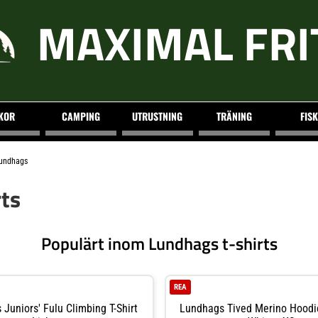
MAXIMAL FRI
KOR
CAMPING
UTRUSTNING
TRÄNING
FISK
undhags
ts
Populärt inom Lundhags t-shirts
REA
Juniors' Fulu Climbing T-Shirt
Lundhags Tived Merino Hoodi