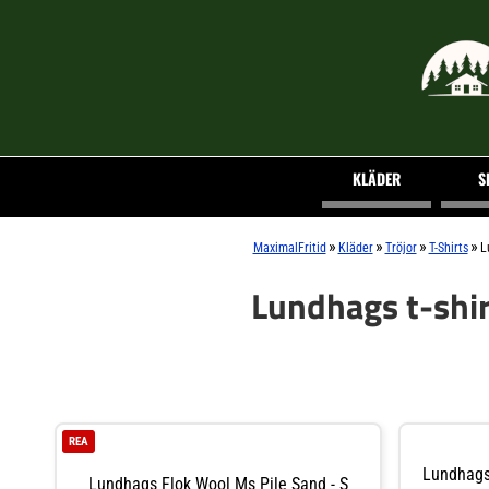
KLÄDER
S
»
»
»
»
MaximalFritid
Kläder
Tröjor
T-Shirts
L
Lundhags t-shir
REA
Lundhags 
Lundhags Flok Wool Ms Pile Sand - S