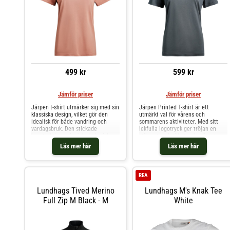
499 kr
599 kr
Jämför priser
Jämför priser
Järpen t-shirt utmärker sig med sin
Järpen Printed T-shirt är ett
klassiska design, vilket gör den
utmärkt val för vårens och
idealisk för både vandring och
sommarens aktiviteter. Med sitt
vardagsbruk. Den stickade
lekfulla logotryck ger tröjan en
konstruktionen i mjuk ekologisk
stilren touch till utomhusäventyr,
bomull säkerställer både
oavsett om det gäller vandring
Läs mer här
Läs mer här
hållbarhet och en behaglig känsla
eller avkoppling i solen.
mot huden. Rund halsringning med
Materialblandningen av ekologisk
ribbstickad kant. Tillverkad i 100%
bomull och TENCEL™ ger en mjuk
ekologisk bomull.
känsla och en svalkande effekt
REA
under varma dagar. Den klassiska
passformen (regular fit) ger god
Lundhags Tived Merino
Lundhags M's Knak Tee
rörelsefrihet och de naturliga
Full Zip M Black - M
White
materialen känns behagliga mot
huden. Tillverkad av 100%
biobaserade material som
ekologisk bomull och TENCEL™ för
en mjuk och bekväm känsla.