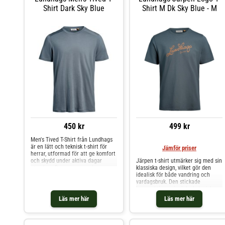
lätt att matcha, enkel att ta med
Shirt Dark Sky Blue
Shirt M Dk Sky Blue - M
och utgör ett pålitligt basplagg i
garderoben. Dragkedja framtill
med hakskydd. Två
dragkedjeförsedda handfickor. Tajt
och skön huva som håller dig varm
och dessutom passar under
exempelvis en hjälm. Tumhål.
450 kr
499 kr
Men's Tived T-Shirt från Lundhags
är en lätt och teknisk t-shirt för
Jämför priser
herrar, utformad för att ge komfort
och skydd under aktiva dagar
Järpen t-shirt utmärker sig med sin
utomhus. Dess avancerade
klassiska design, vilket gör den
materialegenskaper gör den till ett
idealisk för både vandring och
utmärkt val för vandring, löpning
vardagsbruk. Den stickade
och andra högintensiva aktiviteter
konstruktionen i mjuk ekologisk
i varmare väder. Denna
bomull säkerställer både
Läs mer här
Läs mer här
funktionella t-shirt är tillverkad för
hållbarhet och en behaglig känsla
att hålla dig sval, torr och luktfri,
mot huden. Rund halsringning med
även under ansträngande
ribbstickad kant. Tillverkad i 100%
förhållanden. Med S’Café®-
ekologisk bomull.