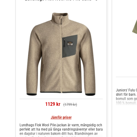
Juniors' Fulu 
shirt för barn.
bomull som ge
100 % bomull
1129 kr
(1799 kr)
Jämför priser
Lundhags Flok Wool Pile-jackan är varm, mångsidig och
perfekt att ha med på långa vandringsäventyr eller bara
en dagstur i naturen bakom ditt hus. Blandningen av