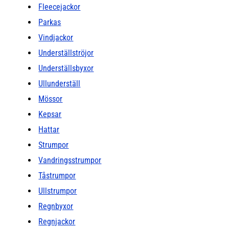
Fleecejackor
Parkas
Vindjackor
Underställströjor
Underställsbyxor
Ullunderställ
Mössor
Kepsar
Hattar
Strumpor
Vandringsstrumpor
Tåstrumpor
Ullstrumpor
Regnbyxor
Regnjackor