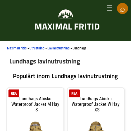
⌕
☰
MAXIMAL FRITID
»
»
»
MaximalFritid
Utrustning
Lavinutrustning
Lundhags
Lundhags lavinutrustning
Populärt inom Lundhags lavinutrustning
REA
REA
Lundhags Abisku
Lundhags Abisku
Waterproof Jacket M Hay
Waterproof Jacket W Hay
- S
- XS