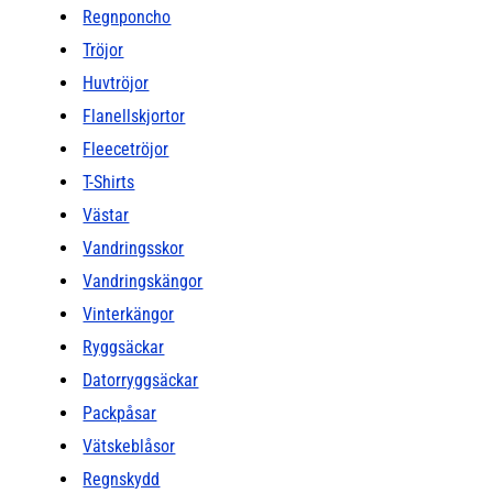
Regnponcho
Tröjor
Huvtröjor
Flanellskjortor
Fleecetröjor
T-Shirts
Västar
Vandringsskor
Vandringskängor
Vinterkängor
Ryggsäckar
Datorryggsäckar
Packpåsar
Vätskeblåsor
Regnskydd