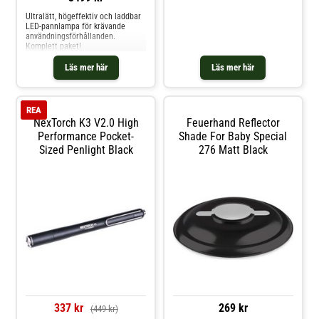
Ultralätt, högeffektiv och laddbar
LED-pannlampa för krävande
användningsförhållanden.
Komplett paket!
Läs mer här
Läs mer här
REA
NexTorch K3 V2.0 High
Feuerhand Reflector
Performance Pocket-
Shade For Baby Special
Sized Penlight Black
276 Matt Black
337 kr
269 kr
(449 kr)