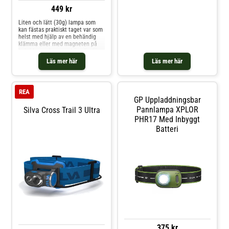
knapptryckning
449 kr
Liten och lätt (30g) lampa som
kan fästas praktiskt taget var som
helst med hjälp av en behändig
klämma eller med magneten på
baksidan av lampan. Lämplig för
vardagssysslor såväl som i
Läs mer här
Läs mer här
arbetet, deklarerat ljusflöde 300
lm, räckvidd 70 m. Kapslingsklass
IPX5.
REA
GP Uppladdningsbar
Pannlampa XPLOR
Silva Cross Trail 3 Ultra
PHR17 Med Inbyggt
Batteri
375 kr