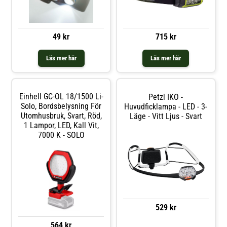
49 kr
715 kr
Läs mer här
Läs mer här
Einhell GC-OL 18/1500 Li-
Petzl IKO -
Solo, Bordsbelysning För
Huvudficklampa - LED - 3-
Utomhusbruk, Svart, Röd,
Läge - Vitt Ljus - Svart
1 Lampor, LED, Kall Vit,
7000 K - SOLO
529 kr
564 kr