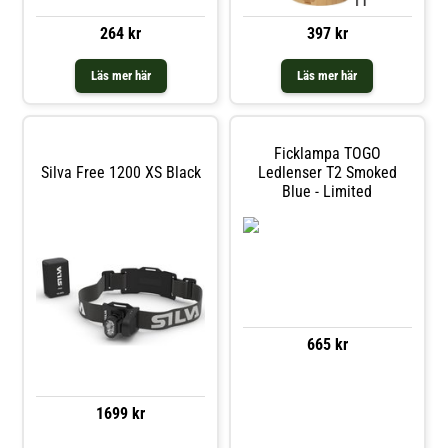
nära avstånd Rött ljusläge som
bevarar mörkerseendet Bakre
397 kr
264 kr
säkerhetsljus finns tillgängligt
som accessoar Integrerat
uppladdningsbart batteri (Li-Po
Läs mer här
Läs mer här
700 mAh). USB-C laddningskabel
medföljer 4-nivåb
Ficklampa TOGO
Silva Free 1200 XS Black
Ledlenser T2 Smoked
Blue - Limited
665 kr
1699 kr