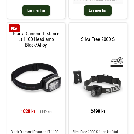
ljus. Intuitiva brytare, stöttålig
konstruktion och mångsidiga
funktioner ger en utmärkt
Läs mer här
Läs mer här
användarupplevelse för krävande
arbete och fritid. Deklarerat
ljusflöde 1500 lm, räckvidd 205 m.
UV-ljus 1200 mW / 365 nm.
REA
Kapslingsklass IPX7.
Black Diamond Distance
Lt 1100 Headlamp
Silva Free 2000 S
Black/Alloy
1028 kr
2499 kr
(1449 kr)
Jämför priser
Jämför priser
Black Diamond Distance LT 1100
Silva Free 2000 S är en kraftfull