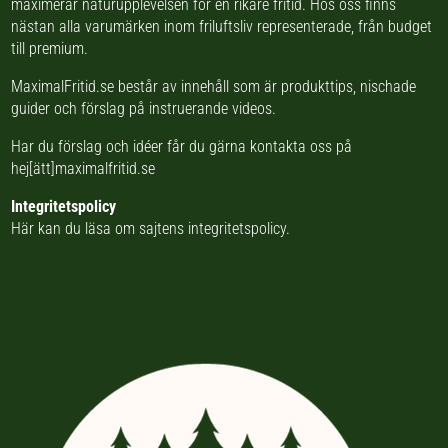
eller ficka. PowerTap-teknologi
maximerar naturupplevelsen för en rikare fritid. Hos oss finns
tillåter dessutom omedelbar
nästan
alla varumärken inom friluftsliv
representerade, från budget
växling mellan maxläget och
dimmat ljus. Vattenklassningen
till premium.
IP67 innebär att lampan fortsätter
fungera även på 1 meters djup i
MaximalFritid.se består av innehåll som är produkttips,
upp till 30 minuter. Pannlampan
nischade
är kompatibel med Black
guider
och förslag på
instruerande videos
.
Diamonds uppladdningsbara BD
1500-batteri (medföljer ej), men
går även på vanliga batterier om
Har du förslag och idéer får du gärna kontakta oss på
du är ute på långa äventyr utan til
hej[ätt]maximalfritid.se
Integritetspolicy
Här kan du läsa om
sajtens integritetspolicy
.