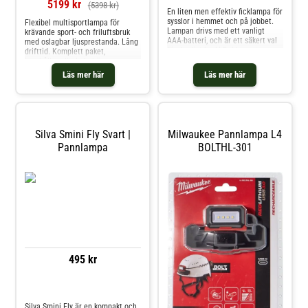
5199 kr
(5398 kr)
pannband med avtagbart
En liten men effektiv ficklampa för
toppbandIP
sysslor i hemmet och på jobbet.
Flexibel multisportlampa för
Lampan drivs med ett vanligt
krävande sport- och friluftsbruk
AAA-batteri, och är ett säkert val
med oslagbar ljusprestanda. Lång
för dagligt bruk! Deklarerat
drifttid. Komplett paket,
ljusflöde 200 lm, räckvidd 62 m.
innehåller allt du behöver.
Kapslingsklass IPX8.
Läs mer här
Läs mer här
Silva Smini Fly Svart |
Milwaukee Pannlampa L4
Pannlampa
BOLTHL-301
495 kr
Jämför priser
Silva Smini Fly är en kompakt och