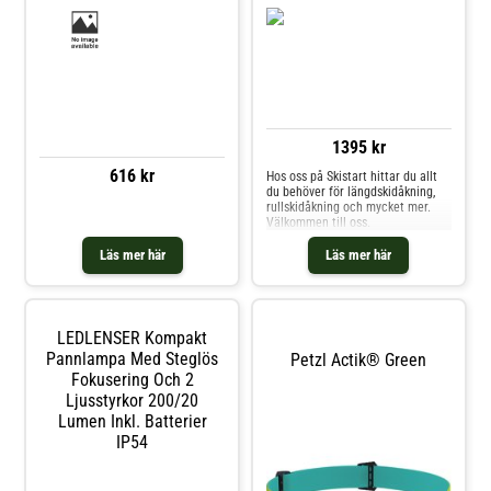
1395 kr
616 kr
Hos oss på Skistart hittar du allt
du behöver för längdskidåkning,
rullskidåkning och mycket mer.
Välkommen till oss.
Läs mer här
Läs mer här
LEDLENSER Kompakt
Pannlampa Med Steglös
Petzl Actik® Green
Fokusering Och 2
Ljusstyrkor 200/20
Lumen Inkl. Batterier
IP54