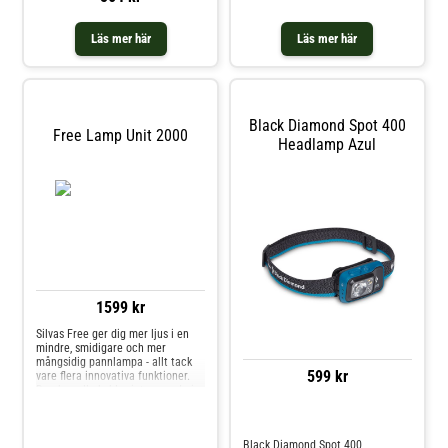
Läs mer här
Läs mer här
Black Diamond Spot 400
Free Lamp Unit 2000
Headlamp Azul
1599 kr
Silvas Free ger dig mer ljus i en
mindre, smidigare och mer
mångsidig pannlampa - allt tack
599 kr
vare flera innovativa funktioner.
Den har alla kablar integrerade i
huvudbandet för en bättre
upplevelse och&hellip:
Jämför priser
Black Diamond Spot 400