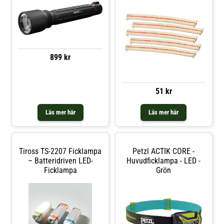
899 kr
51 kr
Läs mer här
Läs mer här
Tiross TS-2207 Ficklampa
Petzl ACTIK CORE -
– Batteridriven LED-
Huvudficklampa - LED -
Ficklampa
Grön