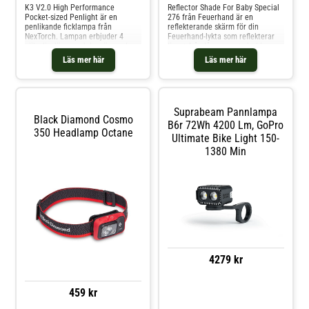
K3 V2.0 High Performance
Reflector Shade For Baby Special
Pocket-sized Penlight är en
276 från Feuerhand är en
penlikande ficklampa från
reflekterande skärm för din
NexTorch. Lampan erbjuder 4
Feuerhand-lykta som reflekterar
olika ljuslägen och kan änvands
ljuset från lågan samt skyddar
till vardagen lika bra som till
glaset från smuts och regn.
Läs mer här
Läs mer här
medicinska användningsområden.
K3V2:s minnesfunktion behåller
det senaste använda läget för
smidig hantering. Dold USB-C-
laddningsport Slagtålig: 1 meter
Suprabeam Pannlampa
Tillverkad i aluminium Lägen: låg,
Black Diamond Cosmo
medium, hög och stribe
B6r 72Wh 4200 Lm, GoPro
350 Headlamp Octane
Ultimate Bike Light 150-
1380 Min
4279 kr
459 kr