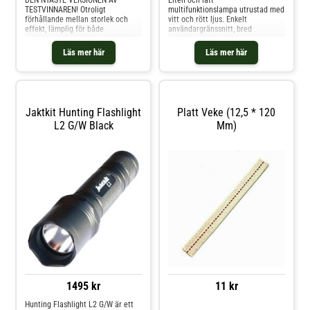
DEN NYASTE VERSIONEN AV
Liten och lätt
TESTVINNAREN! Otroligt
multifunktionslampa utrustad med
förhållande mellan storlek och
vitt och rött ljus. Enkelt
effekt, lämplig för både
användargränssnitt, bred
professionellt och allmänt bruk!
kombinationsljusbild,
Utrustad med 5 driftlägen och
högkvalitativt pannband och lång
Läs mer här
Läs mer här
steglöst ljusflöde, deklarerat
drifttid! Deklarerat max. ljusflöde
maximalt ljusflöde 4600 lm,
1250 lm, räckvidd 155 m.
räckvidd 260 meter. 60 månaders
Kapslingsklass IPX8. Komplett
garanti.
paket!
Jaktkit Hunting Flashlight
Platt Veke (12,5 * 120
L2 G/W Black
Mm)
1495 kr
11 kr
Hunting Flashlight L2 G/W är ett