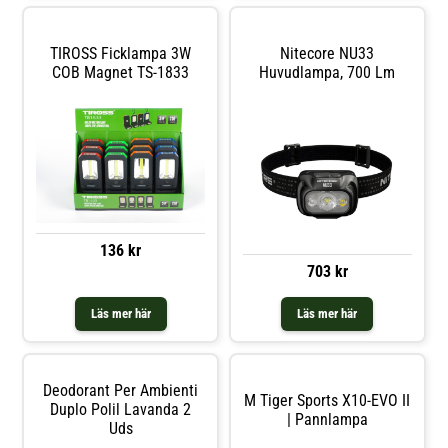
TIROSS Ficklampa 3W
Nitecore NU33
COB Magnet TS-1833
Huvudlampa, 700 Lm
136 kr
703 kr
Läs mer här
Läs mer här
Deodorant Per Ambienti
M Tiger Sports X10-EVO II
Duplo Polil Lavanda 2
| Pannlampa
Uds