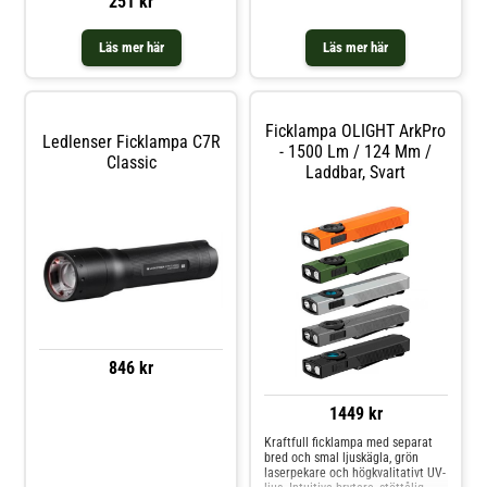
251 kr
Läs mer här
Läs mer här
Ficklampa OLIGHT ArkPro
Ledlenser Ficklampa C7R
- 1500 Lm / 124 Mm /
Classic
Laddbar, Svart
846 kr
1449 kr
Kraftfull ficklampa med separat
bred och smal ljuskägla, grön
laserpekare och högkvalitativt UV-