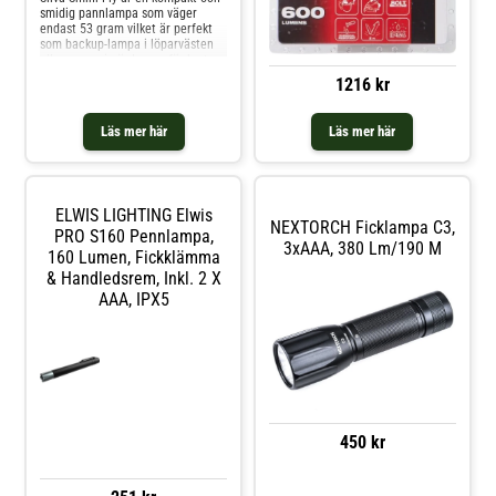
smidig pannlampa som väger
endast 53 gram vilket är perfekt
som backup-lampa i löparvästen
eller som primär lampa för kortare
rundor. Ljusstyrkan på 250 lumen
1216 kr
kombineras med Silva Intelligent
Light, som ger både brett ljus nära
och fokuserat ljus på håll.
Läs mer här
Läs mer här
Resultatet
ELWIS LIGHTING Elwis
NEXTORCH Ficklampa C3,
PRO S160 Pennlampa,
3xAAA, 380 Lm/190 M
160 Lumen, Fickklämma
& Handledsrem, Inkl. 2 X
AAA, IPX5
450 kr