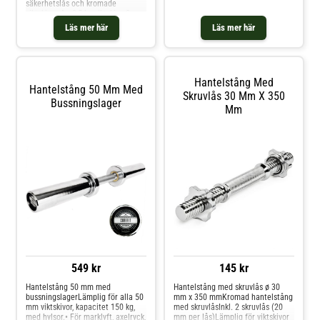
säkerhetslås och kromade
får vara bredare än max 9cm för
viktskivor 4 x 0,5 kg viktskiva 8 x
att du ska få på stjärnlåset som
1,25 kg viktskiva
ser till att viktskivorna sitter kvar
Läs mer här
Läs mer här
Förlängningsstycke på 10 cm
under träning.
Viktskivorna kan användas på
Abilica skivstänger. Förläng din
hantelstång med
förlängningstycket och skapa en
Hantelstång Med
lång skivstång (totalt 70 cm) för
Hantelstång 50 Mm Med
användning till biceps curl etc.
Skruvlås 30 Mm X 350
Bussningslager
Mm
549 kr
145 kr
Hantelstång 50 mm med
Hantelstång med skruvlås ø 30
bussningslagerLämplig för alla 50
mm x 350 mmKromad hantelstång
mm viktskivor, kapacitet 150 kg,
med skruvlåsInkl. 2 skruvlås (20
med hylsor.• För marklyft, axelryck,
mm per lås)Lämplig för viktskivor