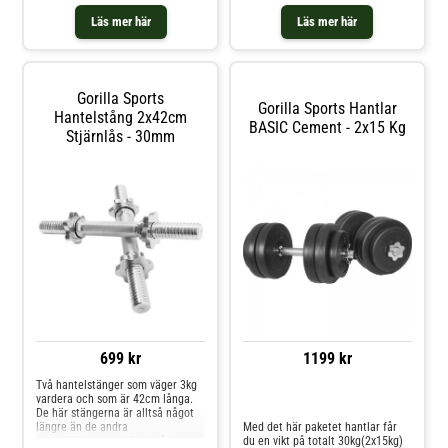
och har räfflat handtag för bästa
grepp som är 13cm långt.
Läs mer här
Läs mer här
Gorilla Sports
Gorilla Sports Hantlar
Hantelstång 2x42cm
BASIC Cement - 2x15 Kg
Stjärnlås - 30mm
699 kr
1199 kr
Två hantelstänger som väger 3kg
vardera och som är 42cm långa.
Jämför priser
De här stängerna är alltså något
längre än de andra
Med det här paketet hantlar får
hantelstängerna vi har i vårt
du en vikt på totalt 30kg(2x15kg)