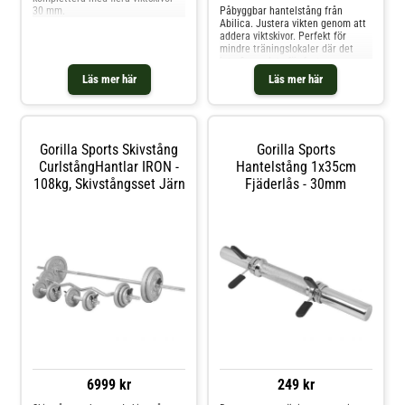
30 mm.
Påbyggbar hantelstång från
Abilica. Justera vikten genom att
addera viktskivor. Perfekt för
mindre träningslokaler där det
inte finns plats för fasta
hantelset!
Läs mer här
Läs mer här
Gorilla Sports Skivstång
Gorilla Sports
CurlstångHantlar IRON -
Hantelstång 1x35cm
108kg, Skivstångsset Järn
Fjäderlås - 30mm
6999 kr
249 kr