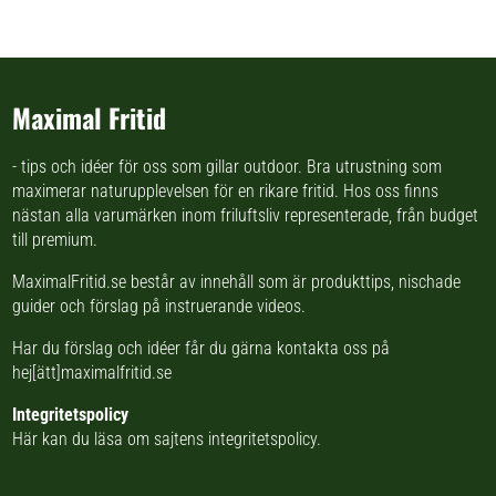
Diameter på 12,6 cm och tjocklek
på 2cm Viktskivo
Maximal Fritid
- tips och idéer för oss som gillar outdoor. Bra utrustning som
maximerar naturupplevelsen för en rikare fritid. Hos oss finns
nästan
alla varumärken inom friluftsliv
representerade, från budget
till premium.
MaximalFritid.se består av innehåll som är produkttips,
nischade
guider
och förslag på
instruerande videos
.
Har du förslag och idéer får du gärna kontakta oss på
hej[ätt]maximalfritid.se
Integritetspolicy
Här kan du läsa om
sajtens integritetspolicy
.