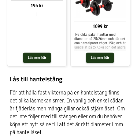
195 kr
1099 kr
Två olika paket hantlar med
diameter på 25/26mm och där det
ena hantelparet väger 15kg och är
uppdelat på 2x7,5kg och det andra
väger 25kg och är uppdelat på
2x12,5kg. Hantelstängerna har en
Läs mer här
Läs mer här
diameter poå 25mm och passar
sledes till viktksivor som har
håldiameter på 26mm. De passar
alltså inte till viktskivor med
Lås till hantelstång
håldiameter på 31mm. Det går att
ta av och på viktskivor från
hantelstängerna och justera
vikten. Att tänka på är att
För att hålla fast vikterna på en hantelstång finns
viktområdet på vardera sida av
hantelstängerna är 11,25cm och
det olika låsmekanismer. En vanlig och enkel sådan
att viktskivan på 1,25kg är 2cm
är fjäderlås men många gillar också stjärnlåset. Om
bred och viktskivan på 2,5kg är
2,2cm bred. Med detta kan det va
det inte följer med till stången eller om du behöver
så att du inte får på samtliga
vikter som du tänkt så det även är
köpa ett nytt så se till att det är rätt diameter i mm
bra om stjärnlåset även får gänga
för att fästa. Hantelpar Paket -
på hantellåset.
15kg Viktskivor 4x1,25kg -