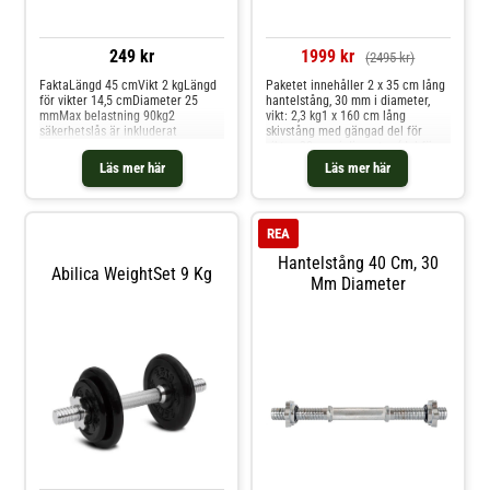
249 kr
1999 kr
(2495 kr)
FaktaLängd 45 cmVikt 2 kgLängd
Paketet innehåller 2 x 35 cm lång
för vikter 14,5 cmDiameter 25
hantelstång, 30 mm i diameter,
mmMax belastning 90kg2
vikt: 2,3 kg1 x 160 cm lång
säkerhetslås är inkluderat
skivstång med gängad del för
vikter, 30 mm i diameter (del för
vikter med längd: 2 x 22,5 cm),
Läs mer här
Läs mer här
vikt: 9,2 kg, max belastning: 100
kg4 x 5 kg cementfyllda viktskivor ,
27 cm i ytterdiameter6 x 2,5 kg
cementfyllda viktskivor , 22 cm i
REA
ytterdiameter4 x 1,25 kg
cementfyllda viktskivor, 18 cm i
Hantelstång 40 Cm, 30
ytterdiameter6 x metallgängade
Abilica WeightSet 9 Kg
Mm Diameter
säkerhetslås