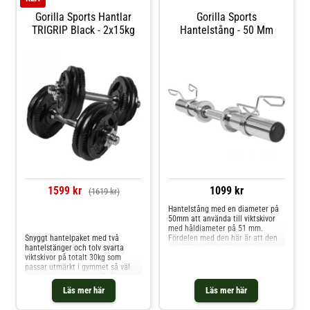
Gorilla Sports Hantlar
Gorilla Sports
TRIGRIP Black - 2x15kg
Hantelstång - 50 Mm
1599 kr
1099 kr
(1619 kr)
Hantelstång med en diameter på
50mm att använda till viktskivor
Jämför priser
med håldiameter på 51 mm.
Snyggt hantelpaket med två
Fördelen med den här är att den
hantelstänger och tolv svarta
är väldigt tålig, du kan plocka av
viktskivor på totalt 30kg som
och på vikt allt efter ju starkare
passar utmärkt i gymmet så väl
du blir. Tänk på att inte köpa
som i vardagsrummet. Två
viktskivor med för stor diameter.
hantelstänger på 35 cm Hantelpar
Två fjäderlås medföljer.
Läs mer här
Läs mer här
om 2x15 kg Åtta viktskivor i svart
Viktskivorna gjorda i gjutjärn med