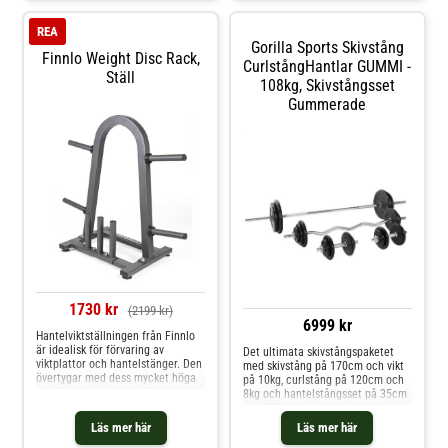
inbyggda handtag kan också
användas oberoende av
REA
hantelstång eller skivstång för en
Gorilla Sports Skivstång
rad övningar även dem.
Finnlo Weight Disc Rack,
CurlstångHantlar GUMMI -
Ställ
108kg, Skivstångsset
Gummerade
1730 kr
(2199 kr)
6999 kr
Hantelviktställningen från Finnlo
är idealisk för förvaring av
Det ultimata skivstångspaketet
viktplattor och hantelstänger. Den
med skivstång på 170cm och vikt
övertygar med dess mycket höga
på 10kg, curlstång på 120cm och
stabilitet och är med 4 separata
8kg och hantelstångsset på 35cm
upphängningar för viktplattor och
och 2,5kg vardera och en total vikt
3 hantelstångshållare ett optimalt
på 108kg. Paketets vikt, totalt
Läs mer här
Läs mer här
lagringsalternativ. Den 20 cm
108kg Skivstång + curlstång +
långa hållaren för viktplattorna