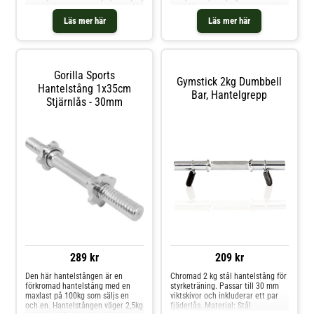
knäböj• Tillverkad av massivt stål•
med 30 mm borrningLängd: 350
Total längd: 500 mm•
mmGreppbredd: 142 mmOmråde
Läs mer här
Läs mer här
Handtagsdiameter 25 mm•
för viktskivor 104 mm per
Området för viktskivor är 169 mm•
sidaMaterial: StålStrukturerad
Vikt: 5 kg• Kapacitet: 150 kgObs!
greppytaVikt: 2,5 kgPris/st
Försäljning per stycke. Lås finns
att beställa separat.
Gorilla Sports
Gymstick 2kg Dumbbell
Hantelstång 1x35cm
Bar, Hantelgrepp
Stjärnlås - 30mm
289 kr
209 kr
Den här hantelstången är en
Chromad 2 kg stål hantelstång för
förkromad hantelstång med en
styrketräning. Passar till 30 mm
maxlast på 100kg som säljs en
viktskivor och inkluderar ett par
och en. Hantelstången väger 2,5kg
fjäderlås. Material: Stål