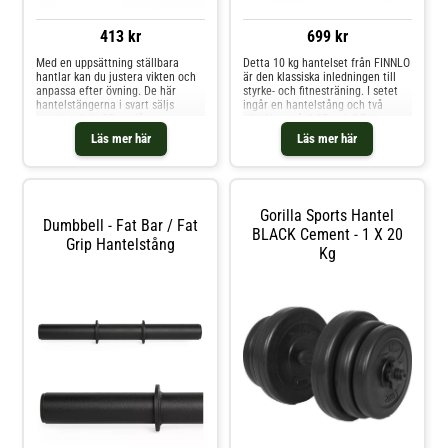
413 kr
699 kr
Med en uppsättning ställbara
Detta 10 kg hantelset från FINNLO
hantlar kan du justera vikten och
är den klassiska inledningen till
anpassa efter övning. De här
styrke- och fitnesträning. I setet
hantelstängerna i svart säljs
ingår en hantelstång och två
parvis och är 35 cm långa.
viktskivor på, 1,25 och 2,5 kg som
tillsammans utgör en vikt på 10
Läs mer här
Läs mer här
kg. Non-slipgreppet ger bästa
möjliga grepp och ett stjärnlås
säkrar att vikterna inte faller av.
Gorilla Sports Hantel
Dumbbell - Fat Bar / Fat
BLACK Cement - 1 X 20
Grip Hantelstång
Kg