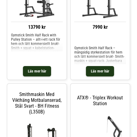
anpassa träningen efter olika
användare och övningar.
Gummerade säkerhetshållare ökar
både komfort och säkerhet. ATX®
Smith-maskin 620 är det perfekta
valet när du vill kombinera
13790 kr
7990 kr
säkerhet, mångsidighet och
kompakt design i
Gymstick Smith Half Rack with
Pulley Station – allt-i-ett rack för
Jämför priser
hem och lätt kommersiellt bruk!-
Smith + squat + kabelstation-
Gymstick Smith Half Rack –
Drag- och chinsfunktion med hög
mångsidig styrkestation för hem
belastning- Passar 50 mm
och lätt kommersiell bruk!- Smith-
viktskivor
maskin + squat-rack- Justerbara
säkerhetsarmar & J-hooks- Multi-
grepp chin-up integrerat
Läs mer här
Läs mer här
Smithmaskin Med
ATX® - Triplex Workout
Vikthäng Motbalanserad,
Station
Stål Svart - BH Fitness
(L350B)