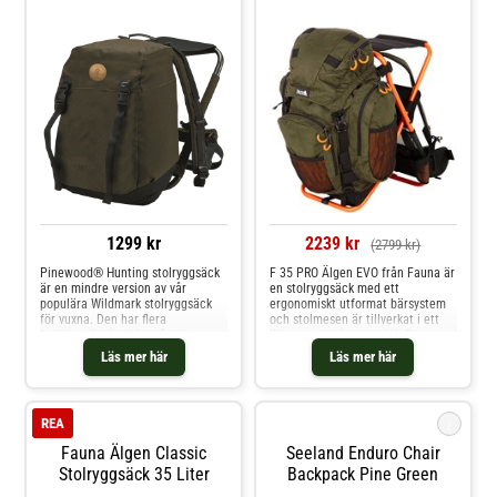
sidofickor2 lockfickor1 frontficka
för värdesakerVattentät botten
1299 kr
2239 kr
(2799 kr)
Pinewood® Hunting stolryggsäck
F 35 PRO Älgen EVO från Fauna är
är en mindre version av vår
en stolryggsäck med ett
populära Wildmark stolryggsäck
ergonomiskt utformat bärsystem
för vuxna. Den har flera
och stolmesen är tillverkat i ett
funktionella fack, bestående av
lätt men starkt material. En
ett stort fack med dragsko och
ryggsäck med lång livslängd, god
Läs mer här
Läs mer här
lock, samt innerfack och sidofack
komfort och noga genomtänkta
med dragkedja där barnet tryggt
funktioner och detaljer.
kan förvara sina viktiga saker.
Axelremmarna är ergonomiska
i
REA
med spänne över bröstet som
hjälper till att f
Fauna Älgen Classic
Seeland Enduro Chair
Stolryggsäck 35 Liter
Backpack Pine Green