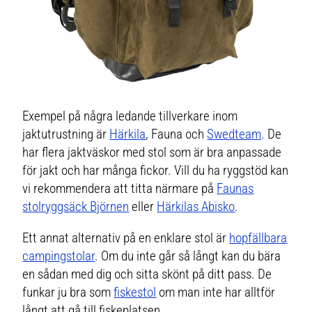
Exempel på några ledande tillverkare inom
jaktutrustning är
Härkila
, Fauna och
Swedteam
. De
har flera jaktväskor med stol som är bra anpassade
för jakt och har många fickor. Vill du ha ryggstöd kan
vi rekommendera att titta närmare på
Faunas
stolryggsäck Björnen
eller
Härkilas Abisko
.
Ett annat alternativ på en enklare stol är
hopfällbara
campingstolar
. Om du inte går så långt kan du bära
en sådan med dig och sitta skönt på ditt pass. De
funkar ju bra som
fiskestol
om man inte har alltför
långt att gå till fiskeplatsen.