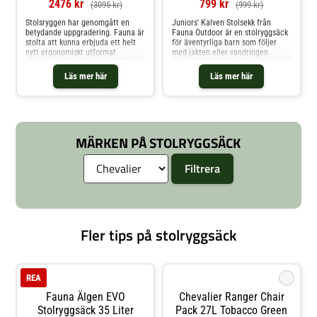
2476 kr
799 kr
(3095 kr)
(999 kr)
Stolsryggen har genomgått en
Juniors' Kalven Stolsekk från
betydande uppgradering. Fauna är
Fauna Outdoor är en stolryggsäck
stolta att kunna erbjuda ett helt
för äventyrliga barn som följer
nytt ergonomiskt utformat
med jakten eller vandringen.
bärsystem där stolmesen följer
Ryggsäcken är tillverkad av ett
ryggens linje. Deras berömda
tyst och vattentätt material med
Läs mer här
Läs mer här
tysta Faunatyg har förbättrats
justerbara axelremmar och
ytterligare med spännen, remmar
höftbälte för att sitta bekvämt.
och dragkedjor. Allt detta har
Sitthöjd: 35 cmTvå meshfickor i
resulterat i en ryggsäck med lång
sidornaEn ficka i locketEn
livslängd, ökad komfort samt
framfickaEtt stort
bättre funk
huvudfackVadderad rygg och
MÄRKEN PÅ STOLRYGGSÄCK
höftbälteJusterbara axelremmar,
bröstrem och höftbälte
Fler tips på stolryggsäck
i
REA
Fauna Älgen EVO
Chevalier Ranger Chair
Stolryggsäck 35 Liter
Pack 27L Tobacco Green