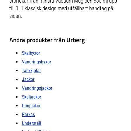
storlekar från minsta Vacuum Mug och 350 ml upp
till 1L i klassisk design med utfällbart handtag på
sidan.
Andra produkter från Urberg
Skalbyxor
Vandringsbyxor
Täckkjolar
Jackor
Vandringsjackor
Skaljackor
Dunjackor
Parkas
Underställ