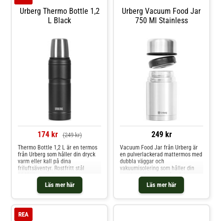
Urberg Thermo Bottle 1,2
Urberg Vacuum Food Jar
L Black
750 Ml Stainless
174 kr
249 kr
(249 kr)
Thermo Bottle 1,2 L är en termos
Vacuum Food Jar från Urberg är
från Urberg som håller din dryck
en pulverlackerad mattermos med
varm eller kall på dina
dubbla väggar och
friluftsäventyr. Rostfritt stål
vakuumisolering som håller din
304Silikontätning i
mat kall eller varm på utflykten
locketSkruvkork
eller vandringen. Locket är tätat
Läs mer här
Läs mer här
med silikon för att termosen inte
ska läcka. Material: rostfritt stål
304Material lock: polypropen
plast fritt från BPATål ej
REA
maskindisk