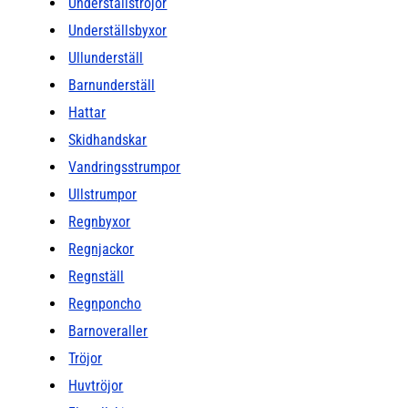
Underställströjor
Underställsbyxor
Ullunderställ
Barnunderställ
Hattar
Skidhandskar
Vandringsstrumpor
Ullstrumpor
Regnbyxor
Regnjackor
Regnställ
Regnponcho
Barnoveraller
Tröjor
Huvtröjor