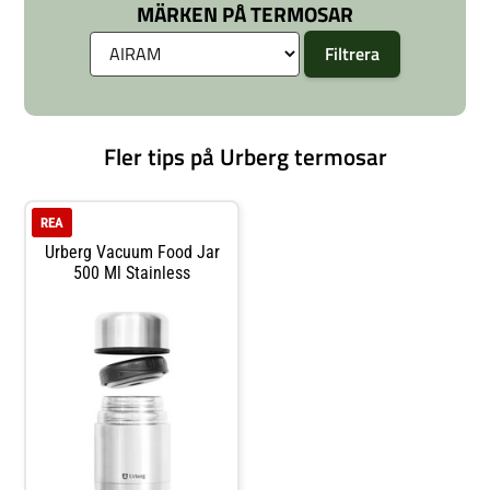
MÄRKEN PÅ TERMOSAR
stål 304SS i både inre och yttre
väggen•Vakuumisolering•Lock i
BPA-fri plast•Silikontätning vid
öppningen förhindrar
läckage•OBS! Tål ej maskindisk
Fler tips på Urberg termosar
REA
Urberg Vacuum Food Jar
500 Ml Stainless