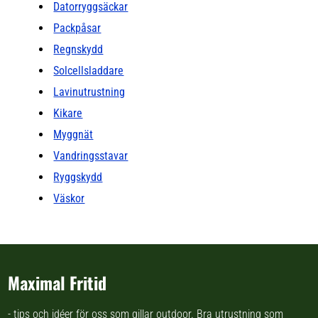
Datorryggsäckar
Packpåsar
Regnskydd
Solcellsladdare
Lavinutrustning
Kikare
Myggnät
Vandringsstavar
Ryggskydd
Väskor
Maximal Fritid
- tips och idéer för oss som gillar outdoor. Bra utrustning som