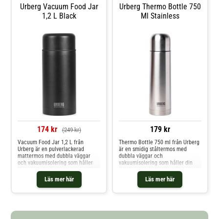
Urberg Vacuum Food Jar
Urberg Thermo Bottle 750
1,2 L Black
Ml Stainless
174 kr
179 kr
(249 kr)
Vacuum Food Jar 1,2 L från
Thermo Bottle 750 ml från Urberg
Urberg är en pulverlackerad
är en smidig ståltermos med
mattermos med dubbla väggar
dubbla väggar och
och vakuumisolering som håller
vakuumisolering som håller din
din mat kall eller varm under dina
dryck varm eller kall i många
friluftsäventyr. Locket är tätat
timmar! Öppningen är tätad med
Läs mer här
Läs mer här
med silikon för att inte läcka.
silikon som förhindrar läckage och
Material termos: rostfritt stål 304
locket kan användas som kopp när
Material lock: polypropen plast
du är på språng. Kokande vatten
fritt från BPA Tål ej maskindisk
som hälls i termosen har följande
temperatur efter6 timmar =
68ºC24 timmar = 40ºC•Rostfritt