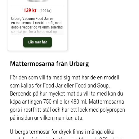
139 kr
(199 kr)
Urberg Vacuum Food Jar er
en mattermos i rustfritt stål, med
dobble vegger og vakuumisolering
som sørger for å holde mat og
drikke varmt eller kaldt så lenge
som mulig når du skal ut på
Läs mer här
tur. Åpningen er forseglet med
silikontettning for at innhold og
temperatur ikke skal lekke ut.
Mattermosen kommer i størrelse
Mattermosarna från Urberg
500ml.Materialer og
fargerMateriale: Rustfritt
stålMateriale lokk:
PolypropenFarge: Stainless
För den som vill ta med sig mat har de en modell
(rustfri stålgrå)Mål og
størrelserVolumVektHøyde x
som kallas för Food Jar eller Food and Soup.
Bredde x lengdeFarge
Beroende på hur mycket mat du vill ta med kan du
Åpningsdiameter500ml476g15 x
10 x 10cmStainless 8,5cmNB!
köpa antingen 750 ml eller 480 ml. Mattermosarna
Tåler ikke oppvaskmaskin. Urberg
har forpliktet seg til å donere 1%
görs i rostfritt stål och har ett lock med polypropen
av sin årlige omsetning til en kjent
miljøvernorganisasjon. Så når du
på insidan ur vilken man kan äta.
velger et produkt fra Urberg tar du
også et aktivt valg for å bevare
vår fantastiske planet.
Urbergs termosar för dryck finns i många olika