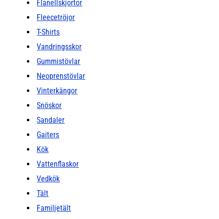
Flanellskjortor
Fleecetröjor
T-Shirts
Vandringsskor
Gummistövlar
Neoprenstövlar
Vinterkängor
Snöskor
Sandaler
Gaiters
Kök
Vattenflaskor
Vedkök
Tält
Familjetält