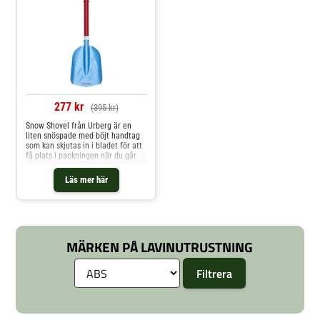
277 kr
(395 kr)
Snow Shovel från Urberg är en
liten snöspade med böjt handtag
som kan skjutas in i bladet för att
få plats i packningen när du går
på topptur eller åker skidor.
Läs mer här
MÄRKEN PÅ LAVINUTRUSTNING