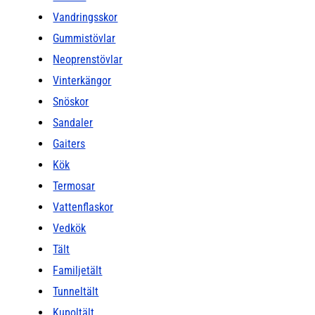
Vandringsskor
Gummistövlar
Neoprenstövlar
Vinterkängor
Snöskor
Sandaler
Gaiters
Kök
Termosar
Vattenflaskor
Vedkök
Tält
Familjetält
Tunneltält
Kupoltält