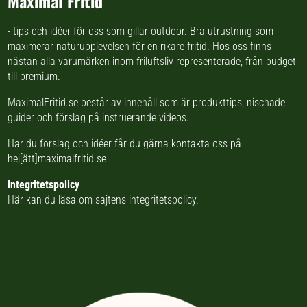
Maximal Fritid
- tips och idéer för oss som gillar outdoor. Bra utrustning som
maximerar naturupplevelsen för en rikare fritid. Hos oss finns
nästan
alla varumärken inom friluftsliv
representerade, från budget
till premium.
MaximalFritid.se består av innehåll som är produkttips,
nischade
guider
och förslag på
instruerande videos
.
Har du förslag och idéer får du gärna kontakta oss på
hej[ätt]maximalfritid.se
Integritetspolicy
Här kan du läsa om
sajtens integritetspolicy
.