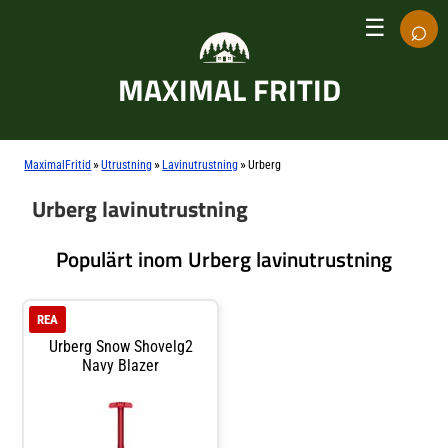
⌕
☰
MAXIMAL FRITID
»
»
»
MaximalFritid
Utrustning
Lavinutrustning
Urberg
Urberg lavinutrustning
Populärt inom Urberg lavinutrustning
REA
Urberg Snow Shovelg2
Navy Blazer