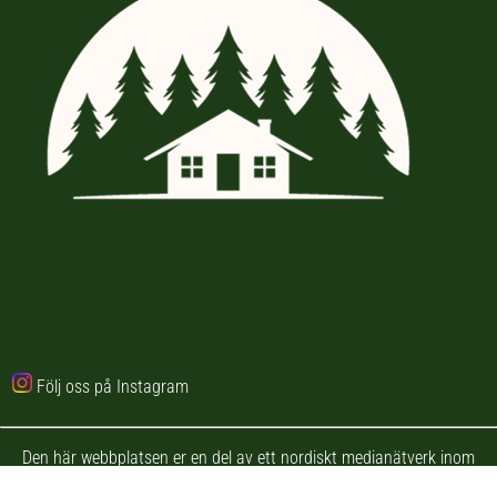
Följ oss på Instagram
Den här webbplatsen er en del av ett nordiskt medianätverk inom
outdoor och fritid. Nätverket inkluderar följande hemsidor: