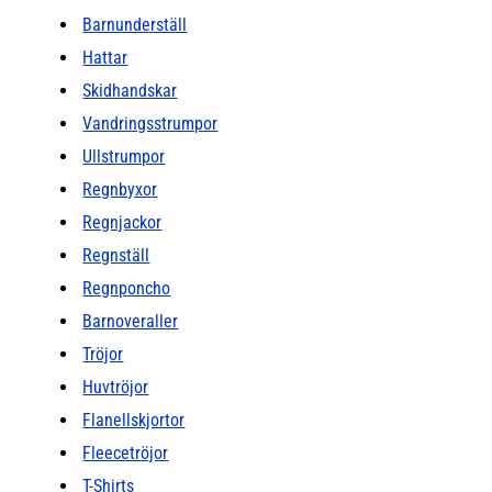
Barnunderställ
Hattar
Skidhandskar
Vandringsstrumpor
Ullstrumpor
Regnbyxor
Regnjackor
Regnställ
Regnponcho
Barnoveraller
Tröjor
Huvtröjor
Flanellskjortor
Fleecetröjor
T-Shirts