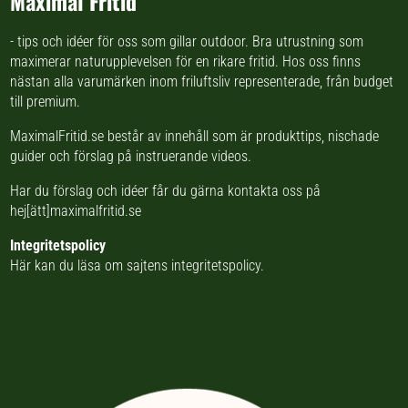
Maximal Fritid
- tips och idéer för oss som gillar outdoor. Bra utrustning som
maximerar naturupplevelsen för en rikare fritid. Hos oss finns
nästan
alla varumärken inom friluftsliv
representerade, från budget
till premium.
MaximalFritid.se består av innehåll som är produkttips,
nischade
guider
och förslag på
instruerande videos
.
Har du förslag och idéer får du gärna kontakta oss på
hej[ätt]maximalfritid.se
Integritetspolicy
Här kan du läsa om
sajtens integritetspolicy
.