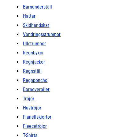
Barnunderställ
Hattar
Skidhandskar
Vandringsstrumpor
Ullstrumpor
Regnbyxor
Regnjackor
Regnställ
Regnponcho
Barnoveraller
Tröjor
Huvtröjor
Flanellskjortor
Fleecetröjor
T-Shirts