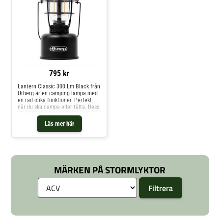
795 kr
Lantern Classic 300 Lm Black från
Urberg är en camping lampa med
en rad olika funktioner. Perfekt
när du ska campa eller tälta. Dess
färgskiftande lägen och
dimmerfunktion gör det möjligt
Läs mer här
att skapa den perfekta
stämningen för varje tillfälle.
Batterilykta som lämpar sig
utmärkt att hänga i tältets tak på
campingen Inbyggda batterier
Dimfunktion: Ja Max ljusstyrka:
MÄRKEN PÅ STORMLYKTOR
320 Lm Max batteritid: 196h
Vattenskydd: IPX5