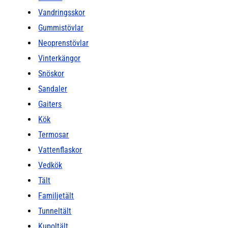
Vandringsskor
Gummistövlar
Neoprenstövlar
Vinterkängor
Snöskor
Sandaler
Gaiters
Kök
Termosar
Vattenflaskor
Vedkök
Tält
Familjetält
Tunneltält
Kupoltält