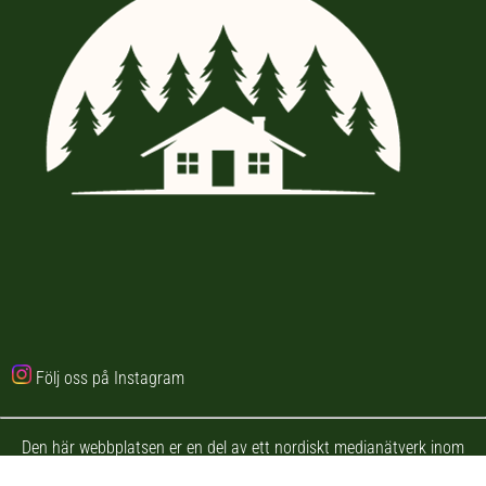
Följ oss på Instagram
Den här webbplatsen er en del av ett nordiskt medianätverk inom
outdoor och fritid. Nätverket inkluderar följande hemsidor: