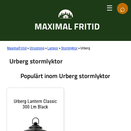
⌕
☰
MAXIMAL FRITID
»
»
»
»
MaximalFritid
Utrustning
Lampor
Stormlyktor
Urberg
Urberg stormlyktor
Populärt inom Urberg stormlyktor
Urberg Lantern Classic
300 Lm Black