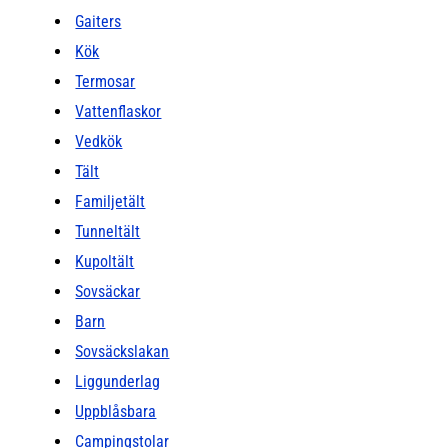
Gaiters
Kök
Termosar
Vattenflaskor
Vedkök
Tält
Familjetält
Tunneltält
Kupoltält
Sovsäckar
Barn
Sovsäckslakan
Liggunderlag
Uppblåsbara
Campingstolar