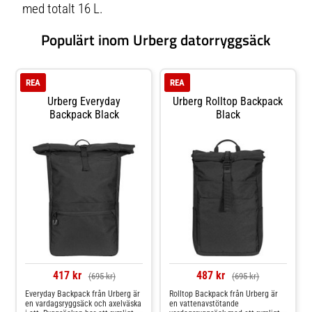
med totalt 16 L.
Populärt inom Urberg datorryggsäck
REA
REA
Urberg Everyday
Urberg Rolltop Backpack
Backpack Black
Black
417 kr
487 kr
(695 kr)
(695 kr)
Everyday Backpack från Urberg är
Rolltop Backpack från Urberg är
en vardagsryggsäck och axelväska
en vattenavstötande