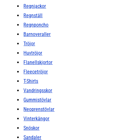
Regnjackor
Regnställ
Regnponcho
Barnoveraller
Tröjor
Huvtröjor
Flanellskjortor
Fleecetröjor
T-Shirts
Vandringsskor
Gummistövlar
Neoprenstövlar
Vinterkängor
Snöskor
Sandaler