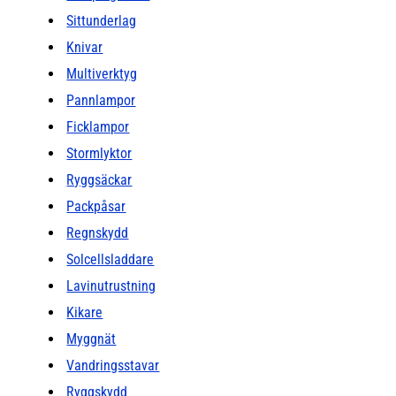
Sittunderlag
Knivar
Multiverktyg
Pannlampor
Ficklampor
Stormlyktor
Ryggsäckar
Packpåsar
Regnskydd
Solcellsladdare
Lavinutrustning
Kikare
Myggnät
Vandringsstavar
Ryggskydd