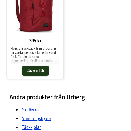
döljas i ryggplattan Långa
bärhandtag som kan döljas i
ryggplattan och på väskans
framsida
395 kr
Nausta Backpack från Urberg är
en vardagsryggsäck med invändigt
fack för din dator och
organisering för dina småsaker.
Ryggsäcken har även
rullstängning, en framficka med
Läs mer här
dragkedja och ställbara axelband.
Fluorkarbonfri impregneringYKK
dragkedjaMagnetlås i
öppningenMaterial: 100 %
polyester
Andra produkter från Urberg
Skalbyxor
Vandringsbyxor
Täckkjolar