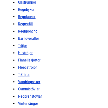
Ullstrumpor
Regnbyxor
Regnjackor
Regnställ
Regnponcho
Barnoveraller
Tröjor
Huvtröjor
Flanellskjortor
Fleecetröjor
T-Shirts
Vandringsskor
Gummistövlar
Neoprenstövlar
Vinterkängor