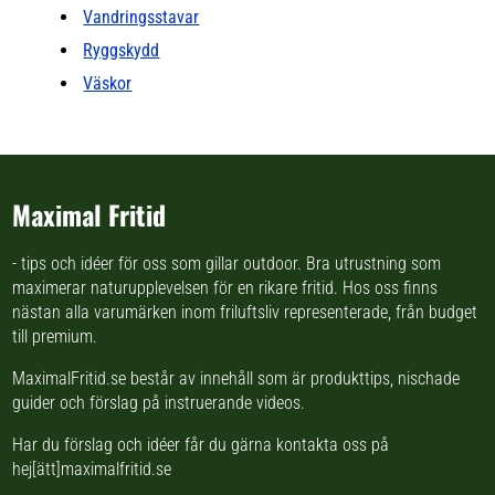
Vandringsstavar
Ryggskydd
Väskor
Maximal Fritid
- tips och idéer för oss som gillar outdoor. Bra utrustning som
maximerar naturupplevelsen för en rikare fritid. Hos oss finns
nästan
alla varumärken inom friluftsliv
representerade, från budget
till premium.
MaximalFritid.se består av innehåll som är produkttips,
nischade
guider
och förslag på
instruerande videos
.
Har du förslag och idéer får du gärna kontakta oss på
hej[ätt]maximalfritid.se