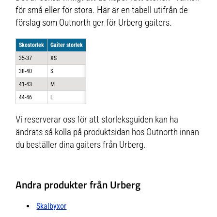
för små eller för stora. Här är en tabell utifrån de
förslag som Outnorth ger för Urberg-gaiters.
Skostorlek
Gaiter storlek
35-37
XS
38-40
S
41-43
M
44-46
L
Vi reserverar oss för att storleksguiden kan ha
ändrats så kolla på produktsidan hos Outnorth innan
du beställer dina gaiters från Urberg.
Andra produkter från Urberg
Skalbyxor