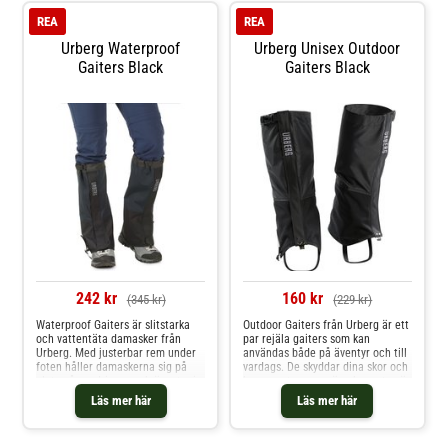
REA
REA
Urberg Waterproof
Urberg Unisex Outdoor
Gaiters Black
Gaiters Black
242 kr
160 kr
(345 kr)
(229 kr)
Waterproof Gaiters är slitstarka
Outdoor Gaiters från Urberg är ett
och vattentäta damasker från
par rejäla gaiters som kan
Urberg. Med justerbar rem under
användas både på äventyr och till
foten håller damaskerna sig på
vardags. De skyddar dina skor och
plats på vandringar och äventyr i
byxor mot regn, snö och smuts när
alla väder. Övre del: 160D nylon
du är ute och går. Ställbart
Läs mer här
Läs mer här
Ripstop - 5000 mm vattentätNedre
spänne i överkant, justerbar rem
del: 600D Polyester Ripstop - 5000
under foten, kraftig
mm vattentätJusterbar rem
kardborrestängning och